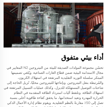
أداء بيئي متفوق
تحسّن مجموعة المولدات الصديقة للبيئة من النيتروجين N2 المعايير في
مجال الاستدامة البيئية ضمن قطاع الغازات الصناعية. ويُلغي تصميمها
المبتكر سلسلة التوريد التقليدية المرتفعة في استهلاك الكربون،
والمُرتبطة بنقل النيتروجين. وبإنتاجها للنيتروجين محليًا، تُزيل الحاجة إلى
شاحنات التوصيل المستهلكة للديزل، وكذلك عمليات التسييل المرتفعة في
استهلاك الطاقة. وتلتقط آليات استرداد الطاقة المتقدمة في النظام
الحرارة المهدرة وتعيد استخدامها، ما يحقق كفاءة طاقوية أعلى بنسبة
تصل إلى 50٪ مقارنةً بالنظم التقليدية. ويقوم نظام إدارة الأحمال الذكي