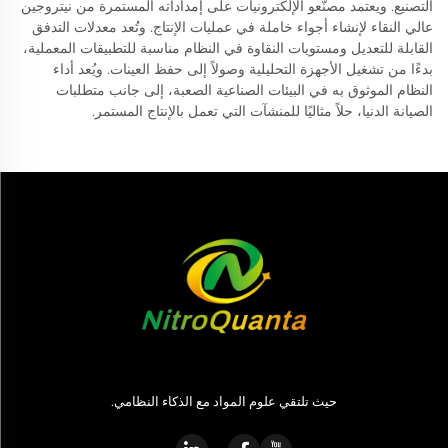
التصنيع. ويعتمد مصنّعو الإلكترونيات على إمداداته المستمرة من نيتروجين
عالي النقاء لإنشاء أجواء خاملة في عمليات الإنتاج. وتُعد معدلات التدفق
القابلة للتعديل ومستويات النقاوة في النظام مناسبة للتطبيقات المعملية،
بدءًا من تشغيل الأجهزة التحليلية وصولاً إلى حفظ العينات. ويُعد أداء
النظام الموثوق به في البيئات الصناعية الصعبة، إلى جانب متطلبات
الصيانة الدنيا، حلاً مثاليًا للمنشآت التي تعمل بالإنتاج المستمر.
حيث تلتقي علوم المواد مع الذكاء النظامي.