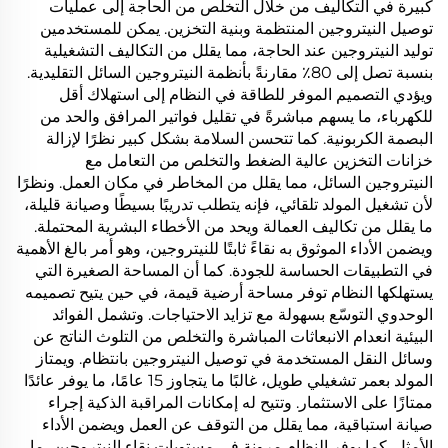
كبيرة في التكاليف من خلال التخلص من الحاجة إلى عمليات
توصيل النيتروجين المنتظمة وبنية التخزين. يمكن للمستخدمين
توليد النيتروجين عند الحاجة، مما يقلل من التكاليف التشغيلية
بنسبة تصل إلى 80٪ مقارنةً بأنظمة النيتروجين السائل التقليدية.
ويؤدي التصميم الموفر للطاقة في النظام إلى استهلاك أقل
للكهرباء، ما يسهم مباشرةً في تقليل فواتير المرافق والحد من
البصمة الكربونية. كما تتحسن السلامة بشكل كبير نظرًا لإزالة
خزانات التخزين عالية الضغط والتخلص من التعامل مع
النيتروجين السائل، مما يقلل من المخاطر في مكان العمل. ونظرًا
لأن تشغيل المولد تلقائي، فإنه يتطلب تدريبًا بسيطًا وصيانة قليلة،
ما يقلل من تكاليف العمالة ويحد من الأخطاء البشرية المحتملة.
ويضمن الأداء الموثوق به نقاءً ثابتًا للنيتروجين، وهو أمر بالغ الأهمية
في التطبيقات الحساسة للجودة. كما أن المساحة الصغيرة التي
يستهلكها النظام توفر مساحة أرضية قيمة، في حين يتيح تصميمه
الوحدوي التوسّع بسهولة مع تزايد الاحتياجات. وتشمل الفوائد
البيئية انعدام الانبعاثات المباشرة والتخلص من التلوث الناتج عن
وسائل النقل المستخدمة في توصيل النيتروجين بانتظام. ويمتاز
المولد بعمر تشغيلي طويل، غالبًا ما يتجاوز 15 عامًا، ما يوفر عائدًا
ممتازًا على الاستثمار. وتتيح له إمكانات المراقبة الذكية إجراء
صيانة استباقية، مما يقلل من التوقف عن العمل ويضمن الأداء
الأمثل. كما يوفر النظام مرونة في مستويات نقاء النيتروجين، ما