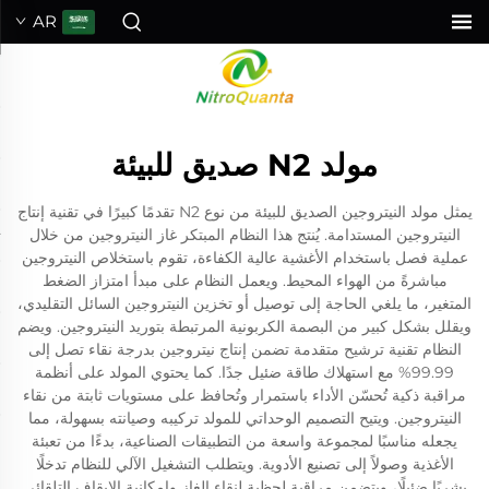
AR
مولد N2 صديق للبيئة
يمثل مولد النيتروجين الصديق للبيئة من نوع N2 تقدمًا كبيرًا في تقنية إنتاج
النيتروجين المستدامة. يُنتج هذا النظام المبتكر غاز النيتروجين من خلال
عملية فصل باستخدام الأغشية عالية الكفاءة، تقوم باستخلاص النيتروجين
مباشرةً من الهواء المحيط. ويعمل النظام على مبدأ امتزاز الضغط
المتغير، ما يلغي الحاجة إلى توصيل أو تخزين النيتروجين السائل التقليدي،
ويقلل بشكل كبير من البصمة الكربونية المرتبطة بتوريد النيتروجين. ويضم
النظام تقنية ترشيح متقدمة تضمن إنتاج نيتروجين بدرجة نقاء تصل إلى
99.99% مع استهلاك طاقة ضئيل جدًا. كما يحتوي المولد على أنظمة
مراقبة ذكية تُحسّن الأداء باستمرار وتُحافظ على مستويات ثابتة من نقاء
النيتروجين. ويتيح التصميم الوحداتي للمولد تركيبه وصيانته بسهولة، مما
يجعله مناسبًا لمجموعة واسعة من التطبيقات الصناعية، بدءًا من تعبئة
الأغذية وصولاً إلى تصنيع الأدوية. ويتطلب التشغيل الآلي للنظام تدخلًا
بشريًا ضئيلًا، ويتضمن مراقبة لحظية لنقاء الغاز وإمكانية الإيقاف التلقائي