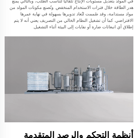
في المولد بتعديل مستويات الإنتاج تلقائيًا لتناسب الطلب، وبالتالي يمنع
هدر الطاقة خلال فترات الاستخدام المنخفض. وتُصنع مكونات المولد من
مواد مستدامة، وقد صُممت لتُعاد تدويرها بسهولة في نهاية عمرها
الافتراضي. كما أن تشغيل النظام الخالي من التصريف يعني أنه لا يتم
إطلاق أي انبعاثات ضارة أو نفايات إلى البيئة أثناء التشغيل.
أنظمة التحكم والرصد المتقدمة