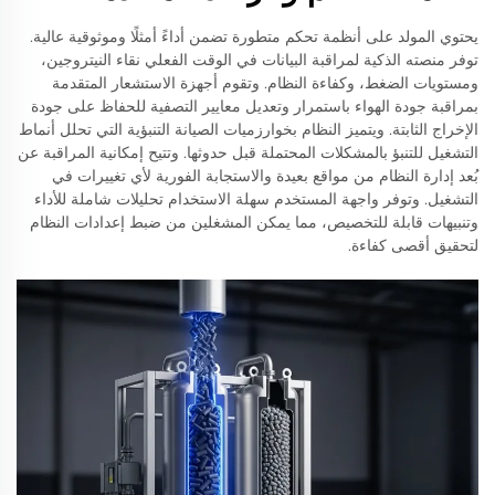
يحتوي المولد على أنظمة تحكم متطورة تضمن أداءً أمثلًا وموثوقية عالية.
توفر منصته الذكية لمراقبة البيانات في الوقت الفعلي نقاء النيتروجين،
ومستويات الضغط، وكفاءة النظام. وتقوم أجهزة الاستشعار المتقدمة
بمراقبة جودة الهواء باستمرار وتعديل معايير التصفية للحفاظ على جودة
الإخراج الثابتة. ويتميز النظام بخوارزميات الصيانة التنبؤية التي تحلل أنماط
التشغيل للتنبؤ بالمشكلات المحتملة قبل حدوثها. وتتيح إمكانية المراقبة عن
بُعد إدارة النظام من مواقع بعيدة والاستجابة الفورية لأي تغييرات في
التشغيل. وتوفر واجهة المستخدم سهلة الاستخدام تحليلات شاملة للأداء
وتنبيهات قابلة للتخصيص، مما يمكن المشغلين من ضبط إعدادات النظام
لتحقيق أقصى كفاءة.