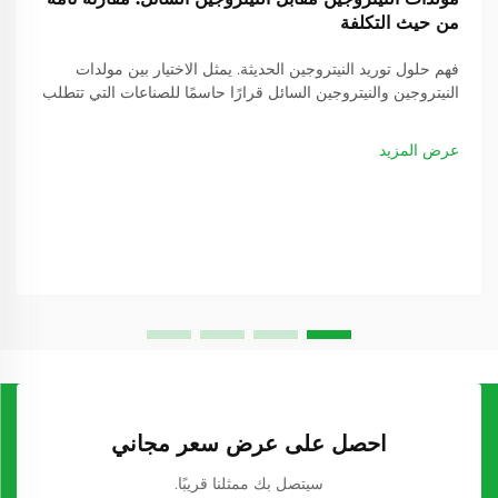
من حيث التكلفة
فهم حلول توريد النيتروجين الحديثة. يمثل الاختيار بين مولدات
النيتروجين والنيتروجين السائل قرارًا حاسمًا للصناعات التي تتطلب
إمدادًا مستمرًا بالنيتروجين. ومع تطور عمليات التصنيع بشكل
متزايد...
عرض المزيد
احصل على عرض سعر مجاني
سيتصل بك ممثلنا قريبًا.