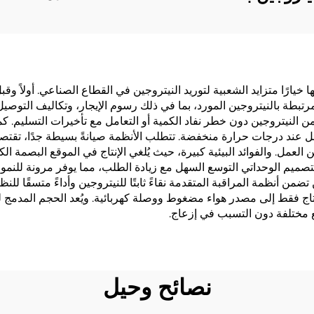
ها خيارًا متزايد الشعبية لتوريد النيتروجين في القطاع الصناعي. أولاً
طة بالنيتروجين المورد، بما في ذلك رسوم الإيجار، وتكاليف التوصيل، و
 من النيتروجين دون خطر نفاد الكمية أو التعامل مع تأخيرات التسليم. ك
 عند درجات حرارة منخفضة. تتطلب الأنظمة صيانةً بسيطة جدًا، تقتصر ع
مل. والفوائد البيئية كبيرة، حيث يُلغي الإنتاج في الموقع البصمة الك
 التصميم الوحداتي التوسع السهل مع زيادة الطلب، مما يوفر مرونة للنمو ا
ن أنظمة المراقبة المتقدمة نقاءً ثابتًا للنيتروجين وأداءً متسقًا ل
جاهزة للتشغيل الفوري (Plug-and-Play)، وتحتاج فقط إلى مصدر هواء مضغوط ووصلة كهربائية. وي
 مختلفة دون التسبب في إزعاج.
نصائح وحيل