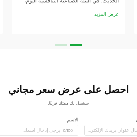
الحديث. في البيئة الصناعية التنافسية اليوم،
يسعى المصنعون باستمرار إلى طرق لتحسين
عرض المزيد
عملياتهم، وتعزيز جودة المنتجات، وتقليل
التكاليف التشغيلية. أحد العناصر التي...
احصل على عرض سعر مجاني
سيتصل بك ممثلنا قريبًا.
الاسم
0/100