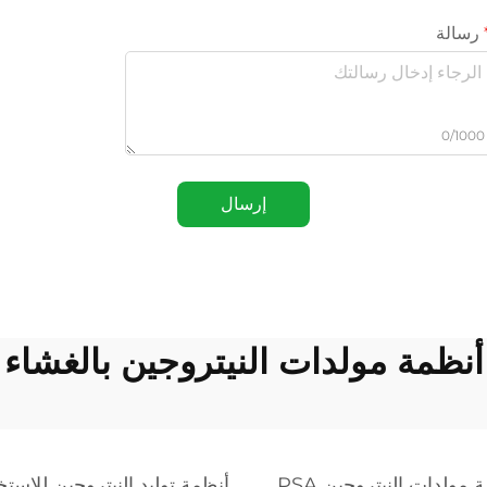
رسالة
0/1000
إرسال
أنظمة مولدات النيتروجين بالغشاء
 مولدات النيتروجين PSA
أنظمة توليد النيتروجين للاست