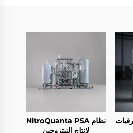
ظمة PSA وترقيات
نظام NitroQuanta PSA
لإنتاج النيتروجين