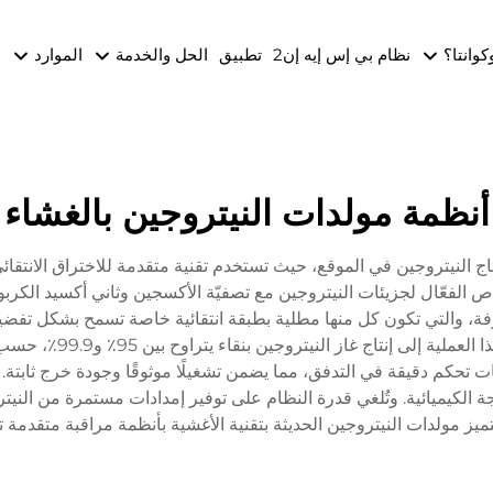
وكوانتا؟
نظام بي إس إيه إن2
تطبيق
الحل والخدمة
الموارد
ا
أنظمة مولدات النيتروجين بالغشاء
الفعّال لجزيئات النيتروجين مع تصفيّة الأكسجين وثاني أكسيد الكربو
جوفة، والتي تكون كل منها مطلية بطبقة انتقائية خاصة تسمح بشكل تفض
الغشاء، بينما تحتفظ بج
ت تحكم دقيقة في التدفق، مما يضمن تشغيلًا موثوقًا وجودة خرج ثابتة. 
معالجة الكيميائية. وتُلغي قدرة النظام على توفير إمدادات مستمرة من ال
يز مولدات النيتروجين الحديثة بتقنية الأغشية بأنظمة مراقبة متقدمة تضمن 