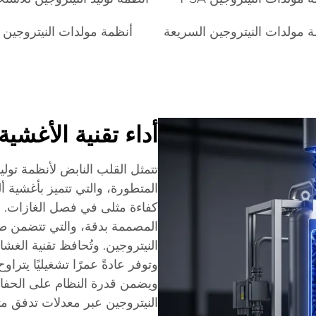
 مولدات النيتروجين السريعة
أنظمة مولدات النيتروجين ا
أداء تقنية الأغشية
تتمثل القلب النابض لأنظمة تولي
المتطورة، والتي تتميز بأغشية 
كفاءة مثلى في فصل الغازات. و
المصممة بدقة، والتي تتضمن طبق
النيتروجين. وتُحافظ تقنية الغ
ويضمن قدرة النظام على الحف
النيتروجين عبر معدلات تدفق مت