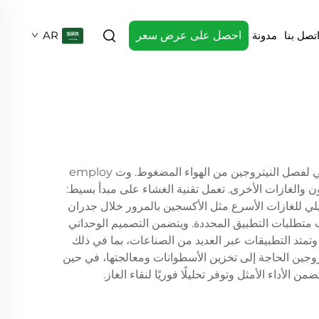
تصل بنا
مدونة
احصل على عرض سعر
AR
تمثل أنظمة مولدات النيتروجين الغشائية حلاً متطورًا لإنتاج النيتروجين في الموقع، حيث تستخدم تقنية متقدمة للاختراق الانتقائي لفصل النيتروجين من الهواء المضغوط. وت employ
ن والغازات الأخرى. تعمل تقنية الغشاء على مبدأ بسيط:
يلي للغازات الأسرع مثل الأكسجين بالمرور خلال جدران
زيئات النيتروجين الأبطأ. ويؤدي هذا العملية إلى إنتاج غاز النيتروجين بنقاء يتراوح بين 95٪ و99.9٪، حسب متطلبات التطبيق المحددة. ويتضمن التصميم الوحداتي
وتمتد التطبيقات عبر العديد من الصناعات، بما في ذلك
نيتروجين الحاجة إلى تخزين الأسطوانات ومعالجتها، في حين
الأداء الأمثل وتوفر تحليلًا فوريًا لنقاء الغاز.