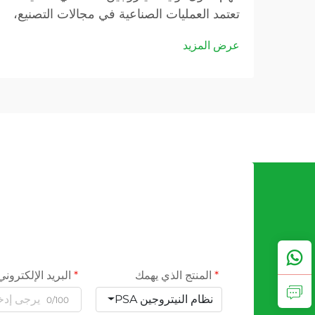
تعتمد العمليات الصناعية في مجالات التصنيع،
وتغليف الأغذية، والإلكترونيات، والصناعات
عرض المزيد
الدوائية اعتمادًا كبيرًا على غاز النيتروجين في
تطبيقات حرجة مختلفة. الطريقة التقليدية
لشراء النيتروجين...
المنتج الذي يهمك
البريد الإلكتروني
نظام النيتروجين PSA
0/100