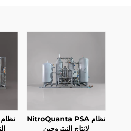
نظام NitroQuanta PSA
نظام 
لإنتاج النيتروجين
ال