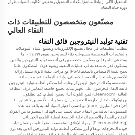
التشغيل الآلي ارتباطًا مباشرًا بكفاءة التشغيل وتخفيض تكاليف الصيانة طوال
دورة حياة النظام.
مصنّعون متخصصون للتطبيقات ذات
النقاء العالي
تقنية توليد النيتروجين فائق النقاء
تتطلب التطبيقات في مجال تصنيع الإلكترونيات وتصنيع أشباه الموصلات
والمختبرات المتخصصة مستويات نقاء للنيتروجين تفوق ٩٩,٩٩٩٪، ما
يستدعي اللجوء إلى مصنّعين متخصصين في أنظمة توليد النيتروجين والذين
يمتلكون قدرات متقدمة في عمليات التنقية. ويقوم هؤلاء المصنّعون عادةً
بدمج تقنية الامتصاص بالضغط (PSA) مع مراحل تنقية ثانوية تشمل إزالة
الأكسجين باستخدام التحفيز الكيميائي، وإزالة الرطوبة عبر مواد جافة
متخصصة، وكذلك ترشيح الهيدروكربونات. أما مصنّعو أنظمة توليد النيتروجين
فائقة النقاء فيحرصون على تجهيز بيئات تجميع خاضعة لمعايير غرف النظافة
العالية (Cleanroom) لمنع التلوث أثناء تصنيع النظام، كما يطبّقون
بروتوكولات اختبار صارمة للتحقق من أن مستويات الأكسجين لا تتجاوز ١٠
أجزاء في المليون (ppm). ويكتسب اختيار المواد أهمية بالغة عند هذه
المستويات العالية من النقاء، حيث يُعتمد على الهياكل المصنوعة من الفولاذ
المقاوم للصدأ، والأسطح الداخلية الخاضعة لعملية التلميع الكهربائي
(Electropolishing)، ومواد الإغلاق المتخصصة لمنع التلوث وضمان ثبات
جودة المخرجات. ويقدّم أبرز مصنّعي أنظمة توليد النيتروجين الذين يخدمون
قطاعي أشباه الموصلات والصناعات الدوائية وثائق تحقق شاملة تدعم