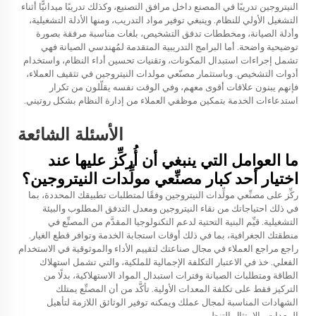
النيتروجين تدريبًا في المصنع داخل مرافق التصنيع، وكذلك تدريبًا ميدانيًّا أثناء
التشغيل الأولي للنظام. وينبغي توفير مواد التدريب، ومنها الأدلة التشغيلية،
وأدلة الصيانة، ومخططات تدفق التشخيص، بلغات مناسبة مرفقة بصورة
توضيحية واضحة. أما البرامج التدريبية المتقدمة لمُهندسي الصيانة فهي
تشمل إجراءات استبدال المكونات، وتقنيات تحسين أداء النظام، واستخدام
أدوات التشخيص. وباستثمار مصنّعي مولدات النيتروجين في تثقيف العملاء،
فإنهم يبنون علاقات أقوى معهم، وفي الوقت نفسه يقلّلون من تكرار
استدعاءات الخدمة بتمكين موظفي العملاء من إدارة النظام بشكل روتيني.
الأسئلة الشائعة
ما العوامل التي ينبغي أن أُركِّز عليها عند
اختيار أحد كبار مصنِّعي مولِّدات النيتروجين؟
ركِّز على مصنِّعي مولِّدات النيتروجين وفقًا لمتطلبات تطبيقك المحددة، بما
في ذلك احتياجاتك من نقاء النيتروجين ومعدل التدفق المطلوب والبيئة
التشغيلية. قيِّم البنية التحتية لدعم التكنولوجيا المقدَّم من المصنِّع في
منطقتك الجغرافية، بما في ذلك أوقات استجابة الخدمة وتوافر قطع الغيار.
راجع مراجع العملاء في مجال صناعتك لتقييم الأداء والموثوقية في الاستخدام
الفعلي. خذ في الاعتبار التكلفة الإجمالية للملكية، والتي تشمل استهلاك
الطاقة ومتطلبات الصيانة وفترات استبدال المواد الاستهلاكية، بدلًا من
التركيز فقط على تكلفة المعدات الأولية. تأكَّد من أن المصنِّع يمتلك
الشهادات المناسبة لمجال عملك ويمكنه توفير الوثائق اللازمة لتأهيل
المعدات والامتثال التنظيمي.