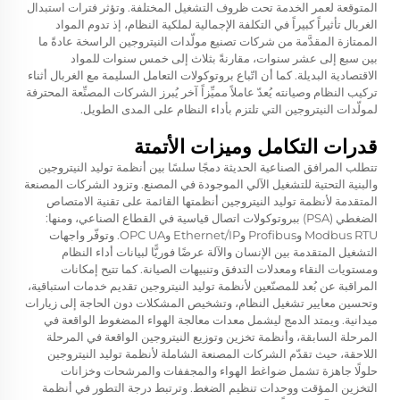
المتوقعة لعمر الخدمة تحت ظروف التشغيل المختلفة. وتؤثر فترات استبدال
الغربال تأثيراً كبيراً في التكلفة الإجمالية لملكية النظام، إذ تدوم المواد
الممتازة المقدَّمة من شركات تصنيع مولّدات النيتروجين الراسخة عادةً ما
بين سبع إلى عشر سنوات، مقارنةً بثلاث إلى خمس سنوات للمواد
الاقتصادية البديلة. كما أن اتّباع بروتوكولات التعامل السليمة مع الغربال أثناء
تركيب النظام وصيانته يُعدّ عاملاً مميِّزاً آخر يُبرز الشركات المصنِّعة المحترفة
لمولّدات النيتروجين التي تلتزم بأداء النظام على المدى الطويل.
قدرات التكامل وميزات الأتمتة
تتطلب المرافق الصناعية الحديثة دمجًا سلسًا بين أنظمة توليد النيتروجين
والبنية التحتية للتشغيل الآلي الموجودة في المصنع. وتزود الشركات المصنعة
المتقدمة لأنظمة توليد النيتروجين أنظمتها القائمة على تقنية الامتصاص
الضغطي (PSA) ببروتوكولات اتصال قياسية في القطاع الصناعي، ومنها:
Modbus RTU وProfibus وEthernet/IP وOPC UA. وتوفّر واجهات
التشغيل المتقدمة بين الإنسان والآلة عرضًا فوريًّا لبيانات أداء النظام
ومستويات النقاء ومعدلات التدفق وتنبيهات الصيانة. كما تتيح إمكانات
المراقبة عن بُعد للمصنّعين لأنظمة توليد النيتروجين تقديم خدمات استباقية،
وتحسين معايير تشغيل النظام، وتشخيص المشكلات دون الحاجة إلى زيارات
ميدانية. ويمتد الدمج ليشمل معدات معالجة الهواء المضغوط الواقعة في
المرحلة السابقة، وأنظمة تخزين وتوزيع النيتروجين الواقعة في المرحلة
اللاحقة، حيث تقدّم الشركات المصنعة الشاملة لأنظمة توليد النيتروجين
حلولًا جاهزة تشمل ضواغط الهواء والمجففات والمرشحات وخزانات
التخزين المؤقت ووحدات تنظيم الضغط. وترتبط درجة التطور في أنظمة