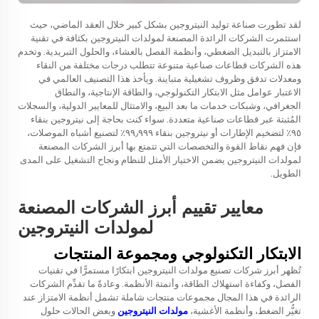
لقد تطورت صناعة توليد النيتروجين بشكل كبير خلال العقد الماضي، حيث
استثمرت الشركات الرائدة المصنعة لمولدات النيتروجين بكثافة في تقنية
الامتزاز بالتبديل الضغطي، وأنظمة الفصل بالغشاء، والحلول التبريدية. وتخدم
هذه الشركات قطاعات صناعية متنوعة تتطلب درجات مختلفة من النقاء
ومعدلات تدفق وظروف تشغيلية متباينة. ويأخذ هذا التصنيف العالمي في
الاعتبار عوامل مثل الابتكار التكنولوجي، والطاقة الإنتاجية، والنطاق
الجغرافي، وشبكات خدمات ما بعد البيع، والامتثال للمعايير الدولية، والسجلات
المُثبتة عبر قطاعات صناعية متعددة. سواء كنت بحاجة إلى نيتروجين بنقاء
٩٥٪ لتضخيم الإطارات أو نيتروجين بنقاء ٩٩٫٩٩٩٪ لتصنيع أشباه الموصلات،
فإن فهم نقاط القوة والتخصصات التي تتمتع بها أبرز الشركات المصنعة
لمولدات النيتروجين يضمن الاختيار الأمثل للنظام ونجاح التشغيل على المدى
الطويل.
معايير تقييم أبرز الشركات المصنعة
لمولدات النيتروجين
الابتكار التكنولوجي ومجموعة المنتجات
تُظهر أبرز شركات تصنيع مولدات النيتروجين ابتكارًا مستمرًّا في تقنيات
الفصل، وكفاءة استهلاك الطاقة، وأتمتة الأنظمة. وعادةً ما تقدِّم الشركات
الرائدة في هذا المجال مجموعات منتجات شاملة تشمل أنظمة الامتزاز عند
تغيُّر الضغط، وأنظمة الأغشية،
مولدات النيتروجين
وبعض الحالات حلول