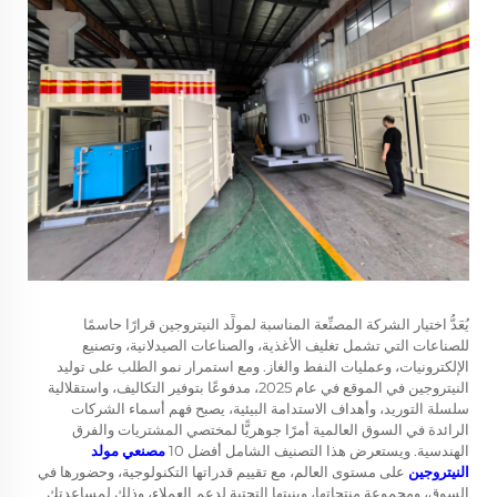
يُعَدُّ اختيار الشركة المصنِّعة المناسبة لمولِّد النيتروجين قرارًا حاسمًا
للصناعات التي تشمل تغليف الأغذية، والصناعات الصيدلانية، وتصنيع
الإلكترونيات، وعمليات النفط والغاز. ومع استمرار نمو الطلب على توليد
النيتروجين في الموقع في عام 2025، مدفوعًا بتوفير التكاليف، واستقلالية
سلسلة التوريد، وأهداف الاستدامة البيئية، يصبح فهم أسماء الشركات
الرائدة في السوق العالمية أمرًا جوهريًّا لمختصي المشتريات والفرق
الهندسية. ويستعرض هذا التصنيف الشامل أفضل 10
مصنعي مولد
النيتروجين
على مستوى العالم، مع تقييم قدراتها التكنولوجية، وحضورها في
السوق، ومجموعة منتجاتها، وبنيتها التحتية لدعم العملاء، وذلك لمساعدتك