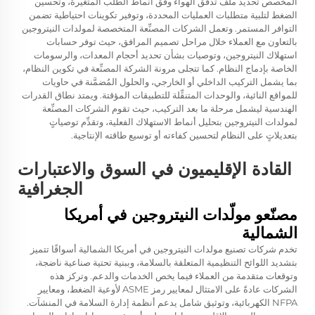
المخصص تحديد ملف تدفق الهواء وفق أنماط الطلب المتغيرة، وتحسين
الضغط لتلبية متطلبات العمليات المحددة، وتوفير تكوينات احتياطية تضمن
التوافر المستمر. وتعمل الشركات المصنِّعة المتخصصة لمولدات النيتروجين
بالتعاون مع العملاء خلال مراحل تصميم المرافق، حيث توفر حسابات
استهلاك النيتروجين، وتوصيات بشأن تحديد أحجام المعدات، والرسومات
الخاصة بإدماج النظام. كما تتجلى مرونة الشركة المصنِّعة في تكوين النظام،
بما يشمل التركيب الداخلي أو الخارجي، والحلول المُضمَّنة في حاويات
للمواقع النائية، والوحدات المتنقِّلة للتطبيقات المؤقتة. ويمتد نطاق القدرات
الهندسية ليشمل مرحلة ما بعد التركيب، حيث تقوم الشركات المصنِّعة
لمولدات النيتروجين بتحليل أنماط الاستهلاك الفعلية، وتقدِّم توصياتٍ
بتعديلاتٍ على النظام لتحسين كفاءته أو توسيع طاقته الإنتاجية.
القادة الإقليميون في السوق والاعتبارات
الجغرافية
مصنّعو مولّدات النيتروجين في أمريكا
الشمالية
تخدم شركات تصنيع مولدات النيتروجين في أمريكا الشمالية أسواقًا تتميز
بتشديد اللوائح التنظيمية المتعلقة بالسلامة، وببنية تحتية صناعية ناضجة،
وتوقعات متقدمة من العملاء فيما يخص الخدمات والدعم. وتركز هذه
الشركات عادةً على الامتثال لمعايير رمز ASME لأوعية الضغط، ومعايير
NFPA الكهربائية، وتوثيق شامل يدعم أنظمة إدارة السلامة في المنشآت.