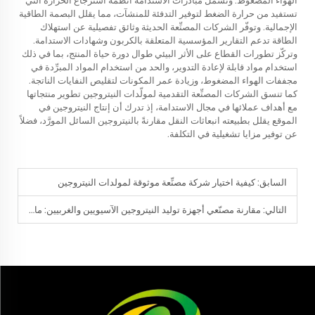
تستفيد من حرارة الضغط لتوفير التدفئة للمنشآت، مما يقلل البصمة الطاقية
الإجمالية. وتوفّر الشركات المصنِّعة الحديثة وثائق تفصيلية عن استهلاك
الطاقة تدعم التقارير المؤسسية المتعلقة بالكربون وشهادات الاستدامة.
وتركّز تطورات القطاع على الأثر البيئي طوال دورة حياة المنتج، بما في ذلك
استخدام مواد قابلة لإعادة التدوير، والحد من استخدام المواد المبرِّدة في
مجففات الهواء المضغوط، وزيادة عمر المكونات لتقليص النفايات الناتجة.
كما تنسق الشركات المصنِّعة التقدمية لمولّدات النيتروجين تطوير منتجاتها
مع أهداف عملائها في مجال الاستدامة، إذ تدرك أن إنتاج النيتروجين في
الموقع يقلل بطبيعته انبعاثات النقل مقارنةً بالنيتروجين السائل المورَّد، فضلاً
عن توفير مزايا تشغيلية في التكلفة.
السابق:
كيفية اختيار شركة مصنِّعة موثوقة لمولدات النيتروجين
التالي:
مقارنة مصنّعي أجهزة توليد النيتروجين الآسيويين والغربيين: ما الفرق؟