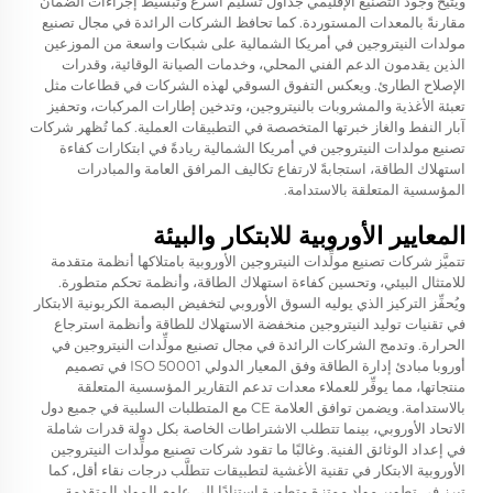
ويتيح وجود التصنيع الإقليمي جداول تسليم أسرع وتبسيط إجراءات الضمان
مقارنةً بالمعدات المستوردة. كما تحافظ الشركات الرائدة في مجال تصنيع
مولدات النيتروجين في أمريكا الشمالية على شبكات واسعة من الموزعين
الذين يقدمون الدعم الفني المحلي، وخدمات الصيانة الوقائية، وقدرات
الإصلاح الطارئ. ويعكس التفوق السوقي لهذه الشركات في قطاعات مثل
تعبئة الأغذية والمشروبات بالنيتروجين، وتدخين إطارات المركبات، وتحفيز
آبار النفط والغاز خبرتها المتخصصة في التطبيقات العملية. كما تُظهر شركات
تصنيع مولدات النيتروجين في أمريكا الشمالية ريادةً في ابتكارات كفاءة
استهلاك الطاقة، استجابةً لارتفاع تكاليف المرافق العامة والمبادرات
المؤسسية المتعلقة بالاستدامة.
المعايير الأوروبية للابتكار والبيئة
تتميَّز شركات تصنيع مولِّدات النيتروجين الأوروبية بامتلاكها أنظمة متقدمة
للامتثال البيئي، وتحسين كفاءة استهلاك الطاقة، وأنظمة تحكم متطورة.
ويُحفِّز التركيز الذي يوليه السوق الأوروبي لتخفيض البصمة الكربونية الابتكار
في تقنيات توليد النيتروجين منخفضة الاستهلاك للطاقة وأنظمة استرجاع
الحرارة. وتدمج الشركات الرائدة في مجال تصنيع مولِّدات النيتروجين في
أوروبا مبادئ إدارة الطاقة وفق المعيار الدولي ISO 50001 في تصميم
منتجاتها، مما يوفِّر للعملاء معدات تدعم التقارير المؤسسية المتعلقة
بالاستدامة. ويضمن توافق العلامة CE مع المتطلبات السلبية في جميع دول
الاتحاد الأوروبي، بينما تتطلب الاشتراطات الخاصة بكل دولة قدرات شاملة
في إعداد الوثائق الفنية. وغالبًا ما تقود شركات تصنيع مولِّدات النيتروجين
الأوروبية الابتكار في تقنية الأغشية لتطبيقات تتطلَّب درجات نقاء أقل، كما
تبرز في تطوير مواد ممتزة متطورة استنادًا إلى علوم المواد المتقدمة.