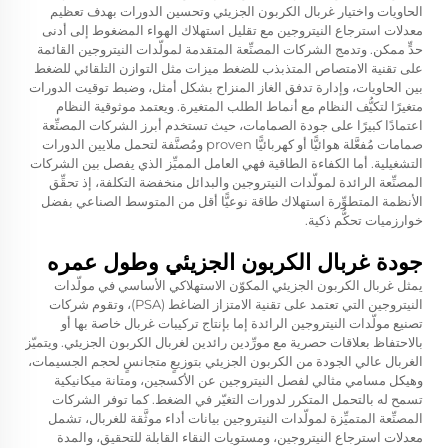
الحاويات واختيار غربال الكربون الجزيئي وتحسين الدورات بهدف تعظيم
معدلات استرجاع النيتروجين مع تقليل استهلاك الهواء المضغوط إلى أدنى
حدٍّ ممكن. وتدمج الشركات المصنِّعة المتقدمة لمولّدات النيتروجين القائمة
على تقنية الامتصاص المتذبذب للضغط ميزات مثل التوازن التلقائي للضغط
بين الحاويات، وإدارة تدفق الغاز المنزاح بشكل أمثل، وضبط توقيت الدورات
متغيرًا لتكيُّف النظام مع أنماط الطلب المتغيرة. ويعتمد موثوقية النظام
اعتمادًا كبيرًا على جودة الصمامات، حيث تستخدم أبرز الشركات المصنِّعة
صمامات مُفعَّلة هوائيًّا أو كهربائيًّا proven ومُصنَّفة لتحمل ملايين الدورات
التشغيلية. أما الكفاءة الطاقية فهي العامل المميِّز الذي يفصل بين الشركات
المصنِّعة الرائدة لمولّدات النيتروجين والبدائل منخفضة التكلفة، إذ تحقِّق
الأنظمة المتطوِّرة استهلاك طاقة نوعيًّا أقل من المتوسط الصناعي بفضل
خوارزميات تحكُّم ذكية.
جودة غربال الكربون الجزيئي وطول عمره
يمثل غربال الكربون الجزيئي المكوّن الاستهلاكي الأساسي في مولّدات
النيتروجين التي تعتمد على تقنية الامتزاز الضاغط (PSA)، وتقوم شركات
تصنيع مولّدات النيتروجين الرائدة إما بإنتاج تركيبات غربال خاصة بها أو
بالاحتفاظ بعلاقات حصرية مع مورِّدين رائدين لغربال الكربون الجزيئي. ويتميّز
الغربال عالي الجودة من الكربون الجزيئي بتوزيعٍ متجانسٍ لحجم الجسيمات،
وهيكل مسامي مثالي لفصل النيتروجين عن الأكسجين، ومتانة ميكانيكية
تسمح له بالتحمل المتكرر لدورات التغيّر في الضغط. كما توفر الشركات
المصنِّعة المتميِّزة لمولّدات النيتروجين بيانات أداء موثَّقة للغربال، تشمل
معدلات استرجاع النيتروجين، ومستويات النقاء القابلة للتحقيق، والمدة