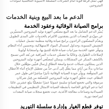
فهي تمثّل فرصًا قوية أمام الشركات المصنعة الآسيوية التنافسية لمولدات
النيتروجين.
الدعم ما بعد البيع وبنية الخدمات
برامج الصيانة الوقائية وعقود الخدمة
يُميِّز الدعم الشامل ما بعد البيع مصنِّعي أجهزة توليد النيتروجين المتميِّزين
عن مورِّدي المعدات الذين يفتقدون الالتزام بالخدمات على المدى الطويل.
ويقدِّم المصنِّعون الرائدون برامج صيانة وقائية منظَّمة تشمل عمليات
التفتيش السنوية، وجداول استبدال المواد الاستهلاكية، وتحسين أداء النظام.
وتوفِّر عقود الخدمة ميزانيات صيانة قابلة للتنبؤ بها، واستجابةً أولويةً
لإصلاحات الطوارئ، وغالبًا ما تتضمَّن خدمات المراقبة عن بُعد التي تسمح
بالكشف المبكر عن المشكلات. ويمكن لمصنِّعي أجهزة توليد النيتروجين
الذين يمتلكون شبكات خدمة واسعة النطاق إرسال فنيِّين مؤهَّلين خلال
ساعاتٍ بدلًا من أيامٍ، مما يقلِّل إلى أدنى حدٍّ من تعطيل الإنتاج أثناء الأعطال
غير المتوقَّعة. ويؤثِّر جودة الصيانة الوقائية تأثيرًا مباشرًا في طول عمر
النظام، حيث تحقِّق أجهزة توليد النيتروجين المُصنَّعة من قِبل شركاتٍ
مرموقة والتي تخضع لصيانةٍ سليمةٍ عمومًا عمرًا تشغيليًّا يبلغ عشرين عامًا.
كما تدعم الوثائق الخاصة بأنشطة الصيانة الامتثال التنظيمي في التطبيقات
الصيدلانية وصناعات معالجة الأغذية، حيث تخضع سجلات صيانة المعدات
لمراجعة دورية.
توفر قطع الغيار وإدارة سلسلة التوريد