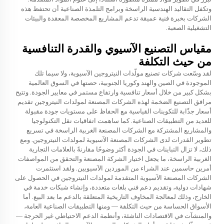
وتكفل التقاليد الهندسية الراسخة وبرامج التلمذة الصناعية أن تحتفظ هذه
الشركات بخبرة فنية عميقة تدعم المشاريع المخصصة المعقدة والبيئات
التشغيلية الصعبة.
مقياس التصنيع الآسيوي والقدرة التنافسية
من حيث التكلفة
لقد وسّعت شركات تصنيع مولّدات النيتروجين الآسيوية، ولا سيما تلك
الموجودة في الصين والهند وكوريا الجنوبية، حصتها في السوق العالمية
بشكل كبير من خلال أسعار تنافسية وارتفاع مستمر في معايير الجودة. وتتيح
مرافق التصنيع الضخمة لهذه الشركات المصنعة لمولدات النيتروجين تقديم
أسعار جذّابة للتكوينات القياسية مع الحفاظ على مستويات جودة مقبولة
للعديد من التطبيقات الصناعية. كما ساهمت اتفاقيات نقل التكنولوجيا
والمشاريع المشتركة مع الشركات المصنعة الغربية الراسخة في تسريع
تطوير القدرات لدى الشركات المصنعة الآسيوية لمولدات النيتروجين. ومع
ذلك، لا تزال التباينات في الجودة أكثر وضوحًا مقارنةً بالعلامات التجارية
الغربية الراسخة، ما يجعل اختيار الشركة المصنعة والتحقق من المواصفات
أمرين حاسمين عند الشراء من الموردين الآسيويين. ولقد استثمرت
الشركات المصنعة الآسيوية المتقدمة لمولدات النيتروجين في الحصول على
شهادات دولية، وتقديم دعم فني بلغات متعددة، وإنشاء شبكات خدمة في
الخارج، وذلك لمعالجة المخاوف التاريخية المتعلقة بالدعم ما بعد البيع. أما
الأسواق الحساسة من حيث التكلفة — ومنها التطبيقات الصناعية العامة،
والمنشآت في الاقتصادات الناشئة، وأنظمة الدعم الاحتياطي غير الحرجة —