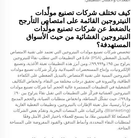
كيف تختلف شركات تصنيع مولِّدات
النيتروجين القائمة على امتصاص التأرجح
بالضغط عن شركات تصنيع مولِّدات
النيتروجين الغشائية من حيث الأسواق
المستهدفة؟
تتخصص شركات تصنيع مولدات النيتروجين التي تعتمد على تقنية الامتصاص
بالتبديل الضغطي (PSA) عادةً في التطبيقات التي تتطلب نقاءً للنيتروجين
يتراوح بين ٩٥٪ و٩٩,٩٩٩٪، ومن أبرز هذه التطبيقات تعبئة الأغذية، وتصنيع
الإلكترونيات، وإنتاج المستحضرات الصيدلانية. وتُركِّز شركات تصنيع مولدات
النيتروجين المبنية على تقنية الامتصاص بالتبديل الضغطي على الكفاءة
الطاقية، والمرونة في تحقيق درجات مختلفة من النقاء، وانخفاض التكاليف
التشغيلية في التطبيقات المستمرة عالية الحجم. أما شركات تصنيع مولدات
النيتروجين الغشائية فتركّز على التطبيقات التي تقبل نقاءً يتراوح بين ٩٠٪
و٩٩,٥٪، حيث تشكّل البساطة، وانخفاض متطلبات الصيانة، والحجم المدمج
مزاياً رئيسيةً، مثل تعبئة الإطارات بالنيتروجين، وتطبيقات التغطية الغازية
(Blanketing)، والتركيبات على المنصات البحرية. وتقدّم بعض الشركات
المصنّعة كلا التقنيتين معًا، ما يسمح للعملاء باختيار الحل الأمثل وفقًا
لمتطلبات النقاء المحددة، وأنماط التدفق، والقيود المفروضة على المساحة
المتاحة.