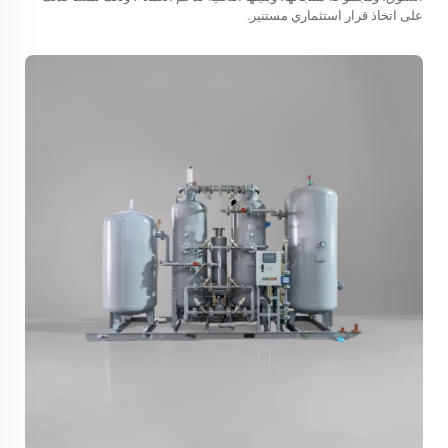
على اتخاذ قرار استثماري مستنير.