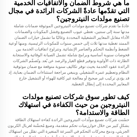
ما هي شروط الضمان والاتفاقيات الخدمية
التي تقدّمها عادةً الشركات الرائدة في مجال
تصنيع مولدات النيتروجين؟
عادةً ما تقدم شركات تصنيع مولدات النيتروجين الموثوقة ضمانات شاملة
مدتها سنة إلى سنتين، تغطي عيوب التصنيع وفشل المكونات والضمانات
الأداء مقابل المعايير التشغيلية المحددة. وغالبًا ما تشمل خيارات الضمان
الممتد تغطية مدتها ثلاث إلى خمس سنوات للمكونات الرئيسية، ومنها أوعية
الضغط وأنظمة التحكم والعناصر الإنشائية. وتتراوح اتفاقيات الخدمة بين
فحوصات سنوية أساسية وبرامج شاملة تشمل الصيانة الوقائية والاستجابة
الطارئة ذات الأولوية وتوفير قطع الغيار والرصد عن بُعد. وتُصمِّم الشركات
الرائدة عقود الخدمة بحيث توفر تكاليف سنوية متوقعة مع ضمان موثوقية
النظام وتعظيم عمره التشغيلي. وينبغي مراجعة استثناءات الضمان بعناية، إذ
قد يؤدي تركيب غير صحيح أو معالجة غير كافية للهواء أو التشغيل خارج
المعايير المحددة إلى إبطال التغطية.
كيف تطور سوق شركات تصنيع مولدات
النيتروجين من حيث الكفاءة في استهلاك
الطاقة والاستدامة؟
حسّنت شركات تصنيع مولّدات النيتروجين الرائدة كفاءة استهلاك الطاقة
بشكلٍ كبير من خلال خوارزميات تحكم متقدمة، وصيغ مُحسَّنة لغربال الكربون
الجزيئي، ودمج محركات التحكم في السرعة المتغيرة التي تقلل من استهلاك
الهواء المضغوط. وتشمل مبادرات الاستدامة أنظمة استرجاع الحرارة التي