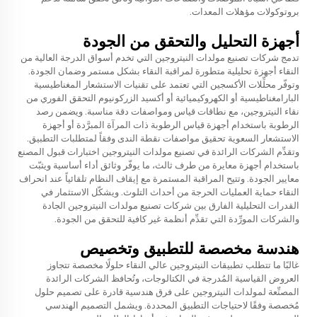
بروتوكولات مؤهلات المعدات.
أجهزة التحليل والتحقق من الجودة
تدمج شركات تصنيع مولدات النيتروجين التي تخدم أسواق الدرجة العالية من
النقاء أجهزة تحليلية متطورة لمراقبة النقاء بشكل مستمر وضمان الجودة.
وتوفّر محلِّلات الأكسجين التي تعتمد على تقنيات الاستشعار المغناطيسية
البارامغناطيسية أو الكهروكيميائية أو أكسيد الزركونيوم التحقق الفوري من
نقاء النيتروجين، مع نطاقات قياس ومواصفات دقة مناسبة. ويضمن رصد
الرطوبة باستخدام أجهزة قياس الرطوبة ذات المرآة المبرَّدة أو أجهزة
الاستشعار السعوية تحقيق مواصفات نقطة الندى وفقاً لمتطلبات التطبيق.
وتقدِّم الشركات الرائدة في تصنيع مولدات النيتروجين اختبارات قبول المصنع
باستخدام أجهزة معايرة من طرف ثالث، ما يوفّر وثائق أداء أساسية ويثبّت
معايير الجودة. وتتيح المراقبة المستمرة مع إيقاف النظام تلقائياً عند انحراف
النقاء حماية العمليات الحرجة من أحداث التلوث. ويشكّل الاستثمار في
القدرات التحليلية الفارق بين شركات تصنيع مولدات النيتروجين الجادة
والشركات المورِّدة التي تقدِّم أنظمة غير كافية للتحقق من الجودة.
هندسة مخصصة للتطبيق وتخصيص
غالبًا ما تتطلب تطبيقات النيتروجين عالي النقاء حلولًا مخصصة تتجاوز
العروض القياسية المُدرجة في الكتالوجات، وتُحافظ الشركات الرائدة
المصنِّعة لمولدات النيتروجين على فرق هندسية قادرة على تصميم حلول
مُخصصة وفقًا لاحتياجات التطبيق المحددة. ويشمل التصميم الهندسي