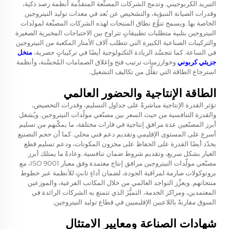
التبريد الكريوجيني. وتدمج الشركات المصنِّعة المتقدِّمة أنظمة رصد ذكية،
وقدرات الصيانة التنبؤية، والتشخيص عن بُعد في معدات توليد النيتروجين
الخاصة بها. ويسمح تنوُّع نطاق المنتجات لهذه الشركات المصنِّعة لمولدات
النيتروجين بتلبية متطلبات تطبيقاتٍ تتراوح بين الاحتياجات المخبرية الصغيرة
والتركيبات الصناعية الكبيرة التي تتطلب آلاف الأمتار المكعبة من النيتروجين
في الساعة. كما تتجسَّد الريادة التكنولوجية أيضًا في تركيباتٍ حصرية،
منخل
جزيئي كربوني
وخوارزميات ترتيب فتح وإغلاق الصمامات المُحسَّنة، وأنظمة
استرجاع الطاقة التي تقلِّل من تكاليف التشغيل.
الطاقة الإنتاجية والحضور العالمي
تؤثر القدرة الإنتاجية مباشرةً على جداول التسليم، وقدرات التخصيص،
والقدرة التنافسية من حيث السعر بين مصنّعي مولّدات النيتروجين. ويُشغل
أبرز المصنّعين عدة مرافق إنتاجية في قارات مختلفة، ما يمكّنهم من تسليم
أسرع على المستوى الإقليمي وتقديم دعم فني محلي. كما أن حجم التصنيع
يحدّد أيضًا القدرة على الحفاظ على مخزون المكونات، ودعم تسليم قطع
الغيار بشكل سريع، وتقديم شروط ضمان تنافسية. وعادةً ما يمتلك أبرز
مصنّعي مولّدات النيتروجين مرافق إنتاج معتمدة وفق معيار ISO 9001، مع
بروتوكولات صارمة لمراقبة الجودة، لضمان أداءٍ ثابتٍ للأنظمة عبر خطوط
منتجاتهم. ويعزِّز التواجد العالمي من خلال المكاتب الفرعية، والموزعين
المعتمدين، ومراكز الخدمة، التميُّزَ الذي تتمتع به الشركات الرائدة في
السوق مقارنةً باللاعبين الإقليميين في قطاع توليد النيتروجين.
شهادات الصناعة ومعايير الامتثال