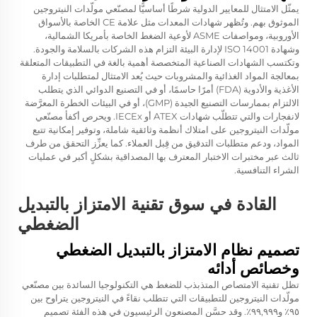
يمثّل الامتثال للمعايير الدولية شرطًا أساسيًّا لمصنّعي مولّدات النيتروجين
الموثوق بهم. وتُظهر شهادات المعدات مثل علامة CE الخاصة بالأسواق
الأوروبية، ومواصفات ASME لأوعية الضغط الخاصة بأمريكا الشمالية،
وشهادة ISO 14001 لإدارة البيئة التزام هذه الشركات بالسلامة والجودة.
وتكتسب الشهادات الصناعية المتخصصة أهمية بالغة في التطبيقات المتعلقة
بمعالجة المواد الغذائية والمشروبات حيث يُعد الامتثال لمتطلبات إدارة
الأغذية والأدوية (FDA) أمرًا حاسمًا، أو في التصنيع الدوائي الذي يتطلب
الالتزام بممارسات التصنيع الجيدة (GMP)، أو في البيئات الخطرة المعرَّضة
لانفجارات والتي تتطلّب شهادات ATEX أو IECEx. ويحرص أكفأ مصنّعي
مولّدات النيتروجين على امتلاك أنظمة وثائقية شاملة، وتوفير إمكانية تتبع
المواد، ودعم متطلبات التدقيق من قِبل العملاء. كما يعزِّز التحقق من طرف
ثالث عبر مختبرات الاختبار المعترف بها المصداقية بشكلٍ أكبر في عمليات
الشراء التنافسية.
القادة في سوق تقنية الامتزاز بالتبديل
الضغطي
تصميم نظام الامتزاز بالتبديل الضغطي
وخصائص أدائه
تظل تقنية الامتصاص المتذبذب للضغط هي التكنولوجيا السائدة بين مصنّعي
مولّدات النيتروجين للتطبيقات التي تتطلب نقاءً في النيتروجين يتراوح بين
٩٥٪ و٩٩,٩٩٩٪. وقد حسَّن المصنعون الرئيسيون في هذه الفئة تصميم