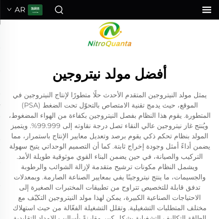
AR
أفضل مولد نيتروجين
يمثل مولد النيتروجين المتقدم الأحدث حلًا متطورًا لإنتاج النيتروجين في
الموقع، حيث يدمج تقنية الامتصاص بالتحوّل تحت الضغط (PSA)
المتطورة. يقوم هذا النظام بفصل النيتروجين بكفاءة من الهواء المضغوط،
ويُنتج غاز نيتروجين عالي النقاء تصل درجة نقاوته إلى 99.999%. ويتميز
المولد بنظام تحكم ذكي يقوم برصد وتعديل معايير الإنتاج باستمرار، مما
يضمن أداءً أمثل وجودة إخراج ثابتة. كما أن التصميم الوحداتي يتيح سهولة
التركيب والصيانة، في حين يضمن البناء القوي موثوقية طويلة الأمد.
ويشمل النظام مكونات ترشيح متقدمة لإزالة الشوائب والرطوبة
والجسيمات، ما ينتج نيتروجينًا يفي بمعايير الصناعة الصارمة. وبمعدلات
تدفق قابلة للتخصيص تتراوح من تطبيقات المختبرات الصغيرة إلى
الاحتياجات الصناعية الكبيرة، يمكن لهذا مولد النيتروجين التكيّف مع
مختلف المتطلبات التشغيلية. وتقلل التشغيلة الفعّالة من حيث استهلاك
الطاقة التكاليف التشغيلية بشكل كبير مقارنةً بأساليب الإمداد التقليدية