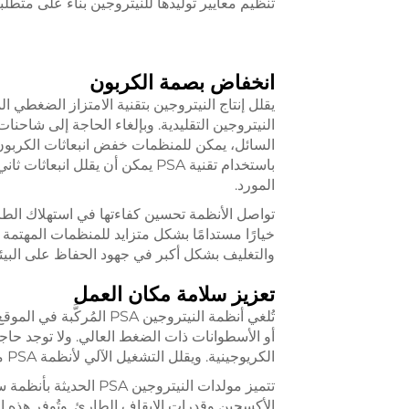
تنظيم معايير توليدها للنيتروجين بناءً على متطلب
انخفاض بصمة الكربون
النيتروجين التقليدية. وبإلغاء الحاجة إلى شاحنا
السائل، يمكن للمنظمات خفض انبعاثات الكربون 
المورد.
خيارًا مستدامًا بشكل متزايد للمنظمات المهتمة ب
والتغليف بشكل أكبر في جهود الحفاظ على البيئة
تعزيز سلامة مكان العمل
تُلغي أنظمة النيتروجين A
أو الأسطوانات ذات الضغط العالي. ولا توجد حاج
الكريوجينية. ويقلل التشغيل الآلي لأنظمة PSA من التدخل البشري والحوادث المحتملة.
تتميز مولدات النيتروج
الأكسجين وقدرات الإيقاف الطارئ. وتُوفر هذه ال