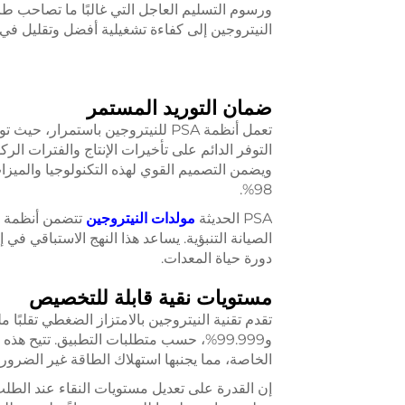
ورسوم التسليم العاجل التي غالبًا ما تصاحب طرق
النيتروجين إلى كفاءة تشغيلية أفضل وتقليل في الأ
ضمان التوريد المستمر
تعمل أنظمة PSA للنيتروجين باستمرا
التوفر الدائم على تأخيرات الإنتاج والفترات الرك
ويضمن التصميم القوي لهذه التكنولوجيا والميزات 
98%.
PSA الحديثة
مولدات النيتروجين
تتضمن أنظمة ال
الصيانة التنبؤية. يساعد هذا النهج الاستباقي ف
دورة حياة المعدات.
مستويات نقية قابلة للتخصيص
و99.999%، حسب متطلبات التطبيق. تتيح هذ
الخاصة، مما يجنبها استهلاك الطاقة غير الضروري
إن القدرة على تعديل مستويات النقاء عند الطل