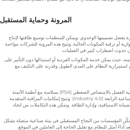
المرونة وحماية المستقبل
PS قابلية توسعة ممتازة بفضل تصميمها الوحدوي. ويمكن للمنظمات توسيع طاقتها لإنتاج
ة أو ترقية المكونات الحالية. وتتيح هذه المرونة للشركات مواءمة
ون حدوث اضطراب كبير في العمليات.
يته، حيث يمكن خدمة المكونات الفردية أو استبدالها دون التأثير على
 استمرارية النظام على المدى الطويل وقدرته على التكيف مع
تتكامل مولدات النيتروجين الحديثة باستخدام تقنية الفصل بالامتصاص الضغطي (PSA) بسلاسة مع أنظمة الأتمتة
والتحكم الصناعية، مما يدعم مبادرات الثورة الصناعية الرابعة (Industry 4.0). وتتيح إمكانيات المراقبة المتقدمة
انة الاستباقية، وإدارة الطاقة. وتمكن هذه التكاملات من اتخاذ
يُمكّن المؤسسات من النجاح المستقبلي في بيئة صناعية متصلة بشكل
د أداءً أمثل للنظام مع تقليل الحاجة إلى العاملين في الموقع.