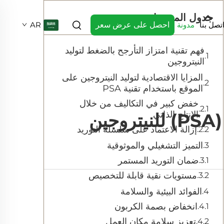
جدول المحتويات
تصل بنا
مدونة
احصل على عرض سعر
AR
فهم تقنية امتزاز التأرجح بالضغط لتوليد
النيتروجين
المزايا الاقتصادية لتوليد النيتروجين على
الموقع باستخدام تقنية PSA
خفض كبير في التكاليف من خلال
الإنتاج الذاتي
إزالة الاعتماد على سلسلة التوريد
التميز التشغيلي والموثوقية
ضمان التوريد المستمر
مستويات نقية قابلة للتخصيص
الفوائد البيئية والسلامة
انخفاض بصمة الكربون
تعزيز سلامة مكان العمل