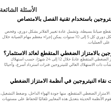
الأسئلة الشائعة
نيتروجين باستخدام تقنية الفصل بالامتصاص
تقطع صيانةً بسيطة، وتشمل عادة تغيير الفلاتر بشكل دوري، وفحص
الصمامات سنويًا، واستبدال الغربال الجزيئي بشكل دوري كل 5 إلى 10 سنوات. يمكن إجراء معظم مهام الصيانة خلال
 على العمليات.
ين بالامتزاز الضغطي المتقطع لعائد الاستثمار؟
يحدث عائد الاستثمار لأنظمة النيتروجين بالامتزاز الضغطي المتقطع عادةً خلال 12 إلى 24 شهرًا، حسب استهلاك
نشآت ذات الاستهلاك العالي للنيتروجين فترات استرداد أسرع، وأحيانًا
ت نقاء النيتروجين في أنظمة الامتزاز الضغطي
الامتزاز الضغطي المتقطع، منها جودة الهواء الداخل، وضغط التشغيل،
وم الأنظمة الحديثة بتعديل هذه المعايير تلقائيًا للحفاظ على مستويات