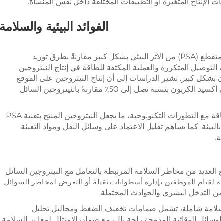
ات الإنتاج المتغيرة أو التطبيقات المختلفة داخل نفس المنشأة.
الفوائد البيئية والسلامة
يقلل إنتاج النيتروجين بتقنية الامتزاز الضغطي المتقطع (PSA) من الأثر البيئي بشكل كبير مقارنةً بطرق توريد
ت التوصيل المتكررة والعملية المكثفة للطاقة في إنتاج النيتروجين
بشكل كبير. تشير الدراسات إلى أن إنتاج النيتروجين على الموقع
باستخدام تقنية PSA يمكن أن يقلل انبعاثات ثاني أكسيد الكربون بنسبة تصل إلى 50٪ مقارنةً بالنيتروجين السائل
تواصل الأنظمة تحسين كفاءتها في استهلاك الطاقة مع التطورات التكنولوجية، ما يجعل النيتروجين المنتج بتقنية PSA
البيئة. كما يساهم تقليل الاعتماد على وسائل النقل ومواد التعبئة
.
PS المُركَّبة في الموقع العديد من مخاطر السلامة المرتبطة بالتعامل مع النيتروجين السائل
ة لقيام الموظفين بإدارة أسطوانات ثقيلة أو التعرض لمخاطر السوائل
ين PSA الحديثة بأنظمة سلامة شاملة، تشمل صمامات تخفيف الضغط ومحاليل تحليل
وسائل الوقائية المدمجة راحة بال، مع ضمان الامتثال لمعايير السلامة