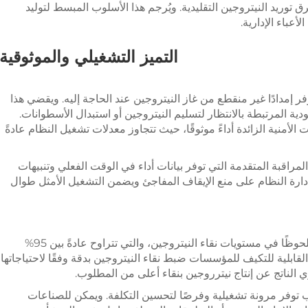
 توريد النيتروجين التقليدية. ويُرجم هذا الأسلوب المبسط لتوليد
عباء الإدارية.
التميز التشغيلي والموثوقية
ر، حيث توفر إمدادًا غير منقطع من غاز النيتروجين عند الحاجة إليه. ويقضي هذا
ودية المرتبطة بالانتظار لتسليم النيتروجين أو استبدال الأسطوانات.
الأمنية الزائدة أداءً موثوقًا، حيث تتجاوز معدلات تشغيل النظام عادةً
مراقبة المتقدمة التي توفر بيانات أداء في الوقت الفعلي وتنبيهات
ي إدارة النظام على منع الإيقاف المفاجئ ويضمن التشغيل الأمثل طوال
تقدم تقنية النيتروجين بالامتزاز الضغطي تقلبًا ملحوظًا في مستويات نقاء النيتروجين، والتي تتراوح عادةً بين 95%
ه القابلية للتكيف للمؤسسات ضبط نقاء النيتروجين بدقة وفقًا لاحتياجاتها
 الناتج عن إنتاج نيترروجين بنقاء أعلى من المطلوب.
ب توفر مرونة تشغيلية وفرصًا لتحسين التكلفة. ويمكن للصناعات