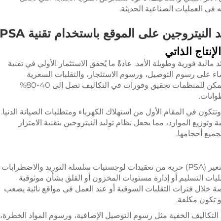
د النيتروجين على الموقع باستخدام تقنية PSA
نتاج الذاتي
د مالية فورية وطويلة الأمد. عادةً ما يُحقق الاستثمار الأولي في تقنية
 شهرًا من خلال القضاء على رسوم التوصيل، ورسوم الاستئجار، والتقلبات السعرية
المرتبطة بالطرق التقليدية لتوريد النيتروجين. ويمكن للمنظمات تحقيق وفورات في التكاليف تصل إلى 40-80%
وانات.
وتتكون في المقام الأول من استهلاك الكهرباء ومتطلبات الصيانة الدنيا.
ية وتوزيع الموارد، مما يجعل نظام توليد النيتروجين بتقنية الامتزاز
يوفر إنتاج النيتروجين موضعياً بتقنية الامتزاز المتغير (PSA) حرية من تعقيدات لوجستيات سلسلة التوريد والاضطرابات
يات التسليم أو إدارة مستويات المخزون أو القلق بشأن موثوقية
خاصة خلال فترات التقلبات السوقية أو عند العمل في مواقع نائية يصعب
و تكون مكلفة.
مة PSA تقضي أيضًا على التكاليف الخفية مثل رسوم التوصيل الإضافية، ورسوم المواد الخطرة،