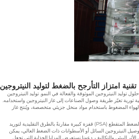
تقنية امتزاز التأرجح بالضغط لتوليد النيتروجين
ل توليد النيتروجين الموثوقة والفعالة في النمو.
توليد النيتروجين
ة ثورية تغيّر طريقة وصول الصناعات إلى غاز النيتروجين واستخدامه.
الهواء المضغوط باستخدام مواد منخل جزيئي متخصصة، ويُنتج غاز
يمثل عملية توليد النيتروجين بتقنية الامتصاص بالضغط المتقطع (PSA) قفزة كبيرة مقارنةً بالطرق التقليدية لتوريد
وصيل النيتروجين السائل أو الأسطوانات ذات الضغط العالي، يمكن
أثر البيئي والتكاليف. دعونا نستعرض المزايا الجذابة التي تجعل