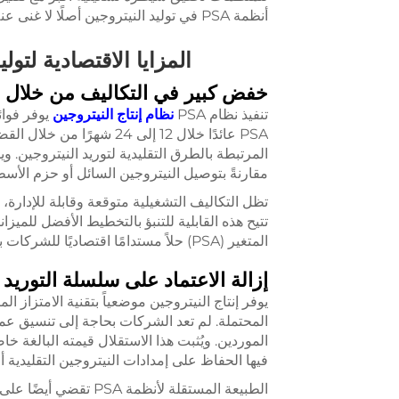
أنظمة PSA في توليد النيتروجين أصلًا لا غنى عنه في العمليات الصناعية الحديثة.
المزايا الاقتصادية لتولي
خفض كبير في التكاليف من خلال الإ
تنفيذ نظام PSA
نظام إنتاج النيتروجين
يوفر فوائ
PSA عائدًا خلال 12 إلى 24
مقارنةً بتوصيل النيتروجين السائل أو حزم الأسط
تظل التكاليف التشغيلية متوقعة وقابلة للإدارة، 
تتيح هذه القابلية للتنبؤ بالتخطيط الأفضل للميزان
المتغير (PSA) حلاً مستدامًا اقتصاديًا للشركات بجميع أحجامها.
إزالة الاعتماد على سلسلة التوريد
المحتملة. لم تعد الشركات بحاجة إلى تنسيق عمل
الموردين. ويُثبت هذا الاستقلال قيمته البالغة 
فيها الحفاظ على إمدادات النيتروجين التقليدية أ
الطبيعة المستقلة لأنظ