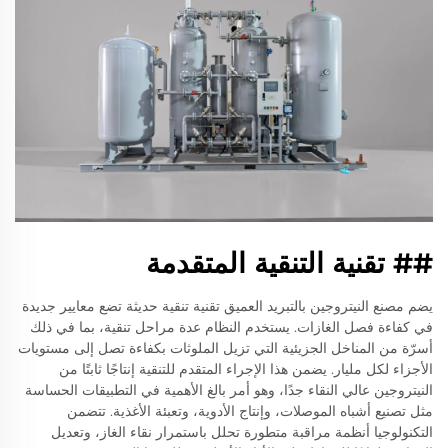
## تقنية التنقية المتقدمة
يضم مصنع النيتروجين بالتبريد العميق تقنية تنقية حديثة تضع معايير جديدة
في كفاءة فصل الغازات. يستخدم النظام عدة مراحل تنقية، بما في ذلك
أسرّة من المناخل الجزيئية التي تزيل الملوثات بكفاءة تصل إلى مستويات
الأجزاء لكل مليار. يضمن هذا الإجراء المتقدم للتنقية إنتاجًا ثابتًا من
النيتروجين عالي النقاء جدًا، وهو أمر بالغ الأهمية في التطبيقات الحساسة
مثل تصنيع أشباه الموصلات، وإنتاج الأدوية، وتعبئة الأغذية. تتضمن
التكنولوجيا أنظمة مراقبة متطورة تحلل باستمرار نقاء الغاز، وتعديل