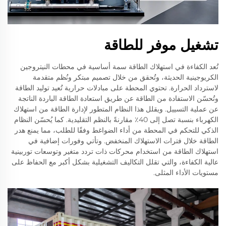
تشغيل موفر للطاقة
تُعد الكفاءة في استهلاك الطاقة سمة أساسية في محطات النيتروجين
الكريوجينية الحديثة، وتُحقق من خلال تصميم مبتكر ونُظم متقدمة
لاسترداد الحرارة. تحتوي المحطة على مبادلات حرارية تُعيد توليد الطاقة
وتُحسّن الاستفادة من الطاقة عن طريق استعادة الطاقة الباردة الناتجة
عن عملية التسييل. ويقلل هذا النظام المتطور لإدارة الطاقة من استهلاك
الكهرباء بنسبة تصل إلى 40٪ مقارنةً بالنظم التقليدية. كما يُحسّن النظام
الذكي للتحكم في المحطة من أداء الضواغط وفقًا للطلب، مما يمنع هدر
الطاقة خلال فترات الاستهلاك المنخفض. وتأتي وفورات إضافية في
استهلاك الطاقة من استخدام محركات ذات تردد متغير وتوسعات توربينية
عالية الكفاءة، والتي تقلل التكاليف التشغيلية بشكل أكبر مع الحفاظ على
مستويات الأداء المثلى.