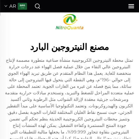
AR
مصنع النيتروجين البارد
تمثل محطة النيتروجين الكريوجينية منشأة صناعية متطورة مصممة لإنتاج
النيتروجين عالي النقاء من خلال عملية فصل الهواء عند درجات حرارة
منخفضة للغاية. يعمل هذا النظام المتقدم عن طريق تبريد الهواء الجوي
إلى حوالي -196°م، وهي النقطة التي يتحول فيها النيتروجين إلى حالة
سائلة، مما يتيح فصله عن غيره من الغازات الجوية. تعتمد المحطة على
عملية متعددة المراحل للضغط والتبريد، وتستخدم مبادلات حرارية متقدمة
ومرشحات جزيئية معقدة لإزالة الشوائب مثل الرطوبة وثاني أكسيد
الكربون والهيدروكربونات. وتعتمد التكنولوجيا الأساسية على مبدأ التقطير
الجزئي، حيث تسمح نقاط الغليان المختلفة للغازات الجوية بفصل دقيق.
وتتميز محطات النيتروجين الكريوجينية الحديثة بنظم تحكم آلي تضمن
جودة المنتج المستمرة وكفاءة التشغيل. يمكن لهذه المنشآت إنتاج
النيتروجين بنقاوة تتجاوز 99.999%، ما يجعلها مثالية للتطبيقات التي
تتطلب نيتروجينًا عالي النقاوة جدًا. كما أن هذه المحطات قابلة للتوسيع،