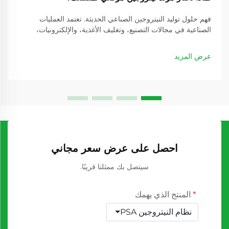
فهم حلول توليد النيتروجين الصناعي الحديثة. تعتمد العمليات
الصناعية في مجالات التصنيع، وتغليف الأغذية، والإلكترونيات،
والصناعات الدوائية اعتمادًا كبيرًا على غاز النيتروجين في تطبيقات
حرجة مختلفة. الطريقة التقليدية لشراء النيتروجين...
عرض المزيد
احصل على عرض سعر مجاني
سيتصل بك ممثلنا قريبًا.
المنتج الذي يهمك
نظام النيتروجين PSA