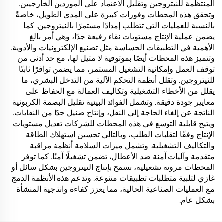
المنتظمة للنيتروجين وتقليل الاعتماد على الموردين الخارجيين.
وتحقق هذه المحطات وفورات كبيرة على المدى الطويل، خاصةً
بالنسبة للعمليات التي تتطلب إمدادًا مستمرًا بالنيتروجين. كما
يضمن عملية الإنتاج مستويات نقاء رفيعة جدًا، وهي أمر بالغ
الأهمية في التطبيقات الحساسة مثل تصنيع الإلكترونيات والأدوية.
وتتميز هذه المحطات أيضًا بموثوقية لا مثيل لها، مع حد أدنى من
توقف العمل وإمكانية التشغيل المستمر، مما يضمن توافرًا ثابتًا
للنيتروجين. وتقلل أنظمة التحكم الآلية من التدخل البشري، ما
يقلل من الأخطاء التشغيلية وتكاليف العمالة مع الحفاظ على
معايير جودة دقيقة. وتشمل الفوائد البيئية تقليل البصمة الكربونية
الناتجة عن إلغاء الحاجة إلى النقل، وإنتاج ضئيل جدًا من النفايات.
ويتيح قابلية التوسع في هذه المحطات للشركات تعديل مستويات
الإنتاج وفقًا لتقلبات الطلب، وبالتالي تحسين استهلاك الطاقة
والتكاليف التشغيلية. وتشمل ميزات السلامة أنظمة مراقبة
متقدمة وآليات آمنة ضد الأعطال، تضمن تشغيلًا آمنًا. كما توفر
المحطات مرونة تشغيلية، تسمح بإنتاج النيتروجين بشكل سائل أو
غازي لتلبية متطلبات تطبيقات متنوعة. وتدعم هذه الأنظمة الدمج
مع العمليات الصناعية الحالية، مما يعزز كفاءة وانتاجية المنشأة
بشكل عام.