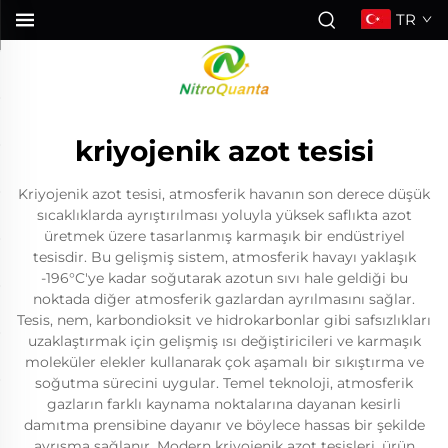
TR
kriyojenik azot tesisi
Kriyojenik azot tesisi, atmosferik havanın son derece düşük
sıcaklıklarda ayrıştırılması yoluyla yüksek saflıkta azot
üretmek üzere tasarlanmış karmaşık bir endüstriyel
tesisdir. Bu gelişmiş sistem, atmosferik havayı yaklaşık
-196°C'ye kadar soğutarak azotun sıvı hale geldiği bu
noktada diğer atmosferik gazlardan ayrılmasını sağlar.
Tesis, nem, karbondioksit ve hidrokarbonlar gibi safsızlıkları
uzaklaştırmak için gelişmiş ısı değiştiricileri ve karmaşık
moleküler elekler kullanarak çok aşamalı bir sıkıştırma ve
soğutma sürecini uygular. Temel teknoloji, atmosferik
gazların farklı kaynama noktalarına dayanan kesirli
damıtma prensibine dayanır ve böylece hassas bir şekilde
ayrışma sağlanır. Modern kriyojenik azot tesisleri, ürün