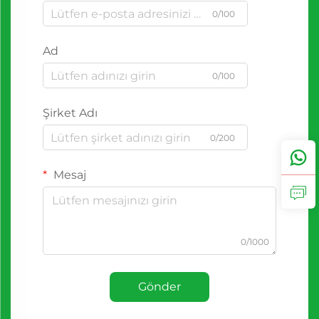
0/100
Ad
0/100
Şirket Adı
0/200
Mesaj
0/1000
Gönder