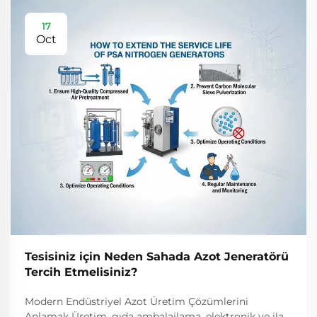
17
Oct
Tesisiniz için Neden Sahada Azot Jeneratörü
Tercih Etmelisiniz?
Modern Endüstriyel Azot Üretim Çözümlerini
Anlamak Üretim, gıda ambalajlama, elektronik ve ilaç