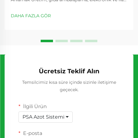
sektörlerindeki endüstriyel süreçler, çeşitli kritik
uygulamalar için yoğun şekilde azot gazına güvenir.
DAHA FAZLA GÖR
Geleneksel olarak azot temini...
Ücretsiz Teklif Alın
Temsilcimiz kısa süre içinde sizinle iletişime
geçecek.
İlgili Ürün
PSA Azot Sistemi
E-posta