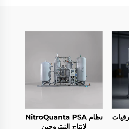
ظمة PSA وترقيات
نظام NitroQuanta PSA
لإنتاج النيتروجين