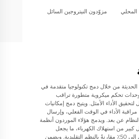
 المحلي
مزوّدون النيتروجين السائل
 الحديثة من خلال دمج تكنولوجيا متقدمة في
ود وحدات تحكم ميكروية متطورة تراقب
لتحقيق الأداء الأمثل. ويتيح دمج إمكانيات
إنترنت الصناعي للأشياء (IIoT) مراقبة الأداء في الوقت الفعلي، وإرسال
ة النظام عن بعد. ويدمج هؤلاء الموردون أنظمة
 كبير من استهلاك الكهرباء، ما يجعل
مولّداتهم أكثر كفاءة بنسبة تصل إلى 50٪ مقارنةً بالنظم التقليدية. ويضمن