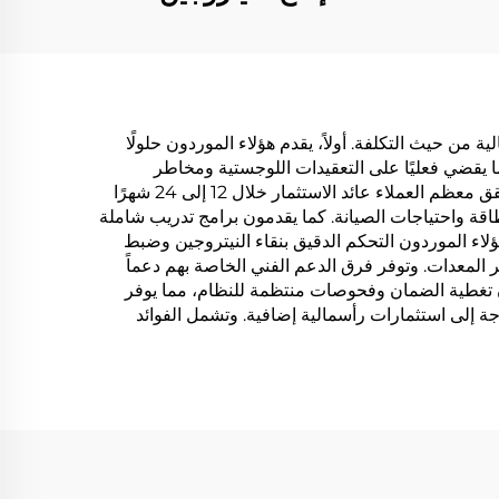
 من حيث التكلفة. أولاً، يقدم هؤلاء الموردون حلولًا
ما يقضي فعليًا على التعقيدات اللوجستية ومخاطر
السلامة المرتبطة بطرق التوصيل التقليدية باستخدام الأسطوانات أو النيتروجين السائل. وتكون الفوائد الاقتصادية كبيرة، حيث يحقق معظم العملاء عائد الاستثمار خلال 12 إلى 24 شهرًا
قة واحتياجات الصيانة. كما يقدمون برامج تدريب شاملة
ؤلاء الموردون التحكم الدقيق بنقاء النيتروجين وضبط
 المعدات. وتوفر فرق الدعم الفني الخاصة بهم دعماً
ون تغطية الضمان وفحوصات منتظمة للنظام، مما يوفر
اجة إلى استثمارات رأسمالية إضافية. وتشمل الفوائد