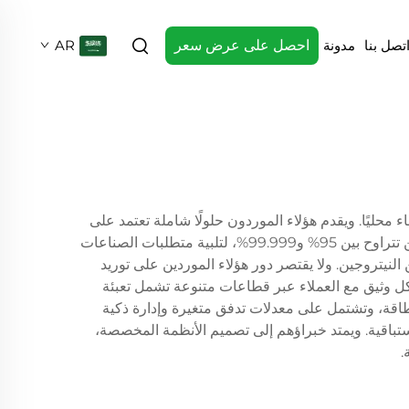
تصل بنا
مدونة
احصل على عرض سعر
AR
ء محليًا. ويقدم هؤلاء الموردون حلولًا شاملة تعتمد على
تقنية امتزاز التأرجح بالضغط (PSA) أو تقنية الأغشية لفصل النيتروجين من الهواء المحيط. وتوفر أنظمتهم درجات نقاء للنيتروجين تتراوح بين 95% و99.999%، لتلبية متطلبات الصناعات
النيتروجين. ولا يقتصر دور هؤلاء الموردين على توريد
ل وثيق مع العملاء عبر قطاعات متنوعة تشمل تعبئة
 الطاقة، وتشتمل على معدلات تدفق متغيرة وإدارة ذكية
لاستباقية. ويمتد خبراؤهم إلى تصميم الأنظمة المخصصة،
.