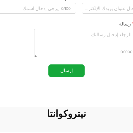
0/100
رسالة
0/1000
إرسال
نيتروكوانتا