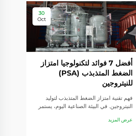
30
Oct
أفضل 7 فوائد لتكنولوجيا امتزاز
الضغط المتذبذب (PSA)
للنيتروجين
عامل
فهم تقنية امتزاز الضغط المتذبذب لتوليد
عن ك
النيتروجين. في البيئة الصناعية اليوم، يستمر
الطلب على حلول توليد النيتروجين الموثوقة
بك
عرض المزيد
والفعالة في النمو. وقد أصبح توليد النيتروجين
بتقنية امتزاز الضغط المتذبذب (PSA)...
فهم ا