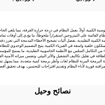
 في مجال الحوسبة الكمية. أولاً، يعمل النظام في درجة حرارة الغرفة، مما يلغ
ظام القائمة على النيتروجين استقراراً ملحوظاً، ما يؤدي إلى أوقات ت
الكمية التقليدية، بفضل آليات تصحيح الأخطاء المدمجة التي تعزز دقة 
متلكون خلفية واسعة في الفيزياء الكمية. يتيح التصميم الوحدوي للنظام
على المدى الطويل. تمكن البنية الهجينة للـ nitroquanta من التكامل السلس مع الأنظمة الحاسوبية التق
قة في تقليل تكاليف التشغيل والأثر البيئي. وتضمن ميزاته الأمنية القو
يئة البرمجة المرنة للنظام لغات وأطر برمجة كمية متعددة، مما يسهل تط
نصائح وحيل