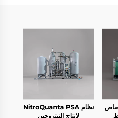
تصاص
نظام NitroQuanta PSA
ط
لإنتاج النيتروجين