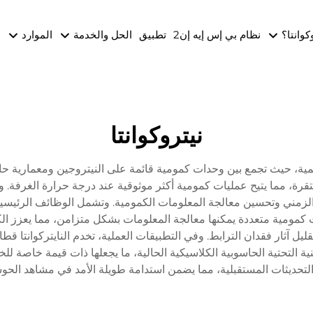
وكوانتا؟
نظام بي إس إيه إن2
تطبيق
الحل والخدمة
الموارد
ا
نيتروكوانتا
ة الكمية، حيث تجمع بين وحدات كمومية قائمة على النيتروجين ومعمارية 
قرة، مما يتيح عمليات كمومية أكثر موثوقية عند درجة حرارة الغرفة.
الزمني وتحسين معالجة المعلومات الكمومية. وتشمل الوظائف الرئيسية ل
 كمومية متعددة يمكنها معالجة المعلومات بشكل متزامن، مما يعزز الكف
يل آثار فقدان الترابط. وفي التطبيقات العملية، تخدم النايتركوانتا قط
ية التحتية الحاسوبية الكلاسيكية الحالية، ما يجعلها ذات قيمة خاصة ل
التحديثات المستقبلية، مما يضمن استدامة طويلة الأمد في مشاهد الحوس