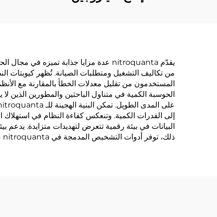
يقدّم nitroquanta عدة مزايا جذابة تميزه
من تكاليف التشغيل ومتطلبات الصيانة. تُظهر كيوبتات الن
المستخدمون من تقليل معدلات الخطأ بالمقارنة مع الأنظمة 
الحوسبة الكمية في متناول الباحثين والمطورين الذين لا ي
إلى القدرات الكمية. وتنعكس كفاءة النظام في استهلاك الطا
البيانات في بيئة رقمية تتعرض لتهديدات متزايدة. يدعم ب
ذلك، توفر أدوات التشخيص المدمجة في nitroquanta مراقبة فورية لأداء النظام وتقديم اقتراحات للتحسين، بهدف تحقيق أقصى قدر من الكفاءة والموثوقية.