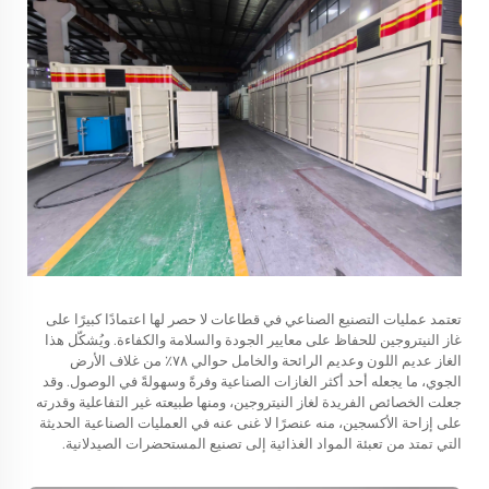
تعتمد عمليات التصنيع الصناعي في قطاعات لا حصر لها اعتمادًا كبيرًا على
غاز النيتروجين للحفاظ على معايير الجودة والسلامة والكفاءة. ويُشكّل هذا
الغاز عديم اللون وعديم الرائحة والخامل حوالي ٧٨٪ من غلاف الأرض
الجوي، ما يجعله أحد أكثر الغازات الصناعية وفرةً وسهولةً في الوصول. وقد
جعلت الخصائص الفريدة لغاز النيتروجين، ومنها طبيعته غير التفاعلية وقدرته
على إزاحة الأكسجين، منه عنصرًا لا غنى عنه في العمليات الصناعية الحديثة
التي تمتد من تعبئة المواد الغذائية إلى تصنيع المستحضرات الصيدلانية.