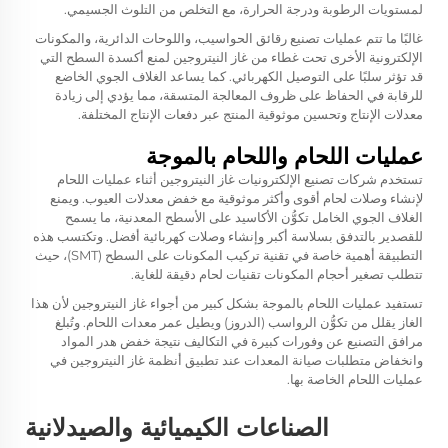
لمستويات الرطوبة ودرجة الحرارة، مع التخلص من التلوث الجسيمي.
غالبًا ما تتم عمليات تصنيع رقائق الحواسيب، واللوحات الدائرية، والمكونات
الإلكترونية الأخرى تحت غطاء من غاز النيتروجين لمنع أكسدة السطح التي
قد تؤثر سلبًا على التوصيل الكهربائي. كما يساعد الغلاف الجوي الخاضع
للرقابة في الحفاظ على ظروف المعالجة المتسقة، مما يؤدي إلى زيادة
معدلات الإنتاج وتحسين موثوقية المنتج عبر دفعات الإنتاج المختلفة.
عمليات اللحام واللحام بالموجة
تستخدم شركات تصنيع الإلكترونيات غاز النيتروجين أثناء عمليات اللحام
لإنشاء وصلات لحام أقوى وأكثر موثوقية مع خفض معدلات العيوب. ويمنع
الغلاف الجوي الخامل تكوُّن الأكاسيد على الأسطح المعدنية، ما يسمح
للقصدير بالتدفق بسلاسة أكبر وإنشاء وصلات كهربائية أفضل. وتكتسب هذه
التطبيقة أهمية خاصة في تقنية تركيب المكونات على السطح (SMT)، حيث
تتطلب تصغير أحجام المكونات تقنيات لحام دقيقة للغاية.
تستفيد عمليات اللحام بالموجة بشكل كبير من أجواء غاز النيتروجين لأن هذا
الغاز يقلل من تكوُّن الرواسب (الدروز) ويطيل عمر معدات اللحام. وتُبلغ
مرافق التصنيع عن وفورات كبيرة في التكاليف نتيجة خفض هدر المواد
وانخفاض متطلبات صيانة المعدات عند تطبيق أنظمة غاز النيتروجين في
عمليات اللحام الخاصة بها.
الصناعات الكيميائية والصيدلانية