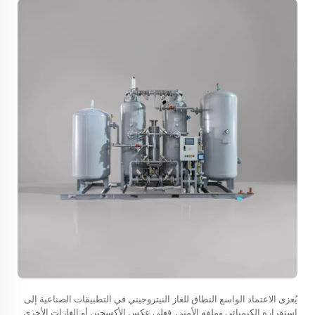
يُعزى الاعتماد الواسع النطاق للغاز النيتروجيني في التطبيقات الصناعية إلى
استقراره الكيميائي وملفه الأمني. فعلى عكس الأكسجين أو الغازات الأخرى