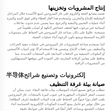
إنتاج المشروبات وتخزينها
تعتمد مصانع الجعة والكروم على غاز النيتروجين لمنع الأكسدة خلال المراحل
المختلفة للإنتاج والتخزين. ويُستخدم هذا الغاز كغطاء واقي فوق النبيذ والبيرة
أثناء عمليات التخمير والتنقية والتزجيج، مما يضمن عدم حدوث تفاعلات
كيميائية غير مرغوب فيها تُضعف خصائص النكهة أو تُسبّب طعوماً غير
مستحبة. علاوةً على ذلك، يساعد غاز النيتروجين في الحفاظ على مستويات
الكربنة المتسقة ويمنع تكون الرغوة أثناء عمليات التعبئة.
كما تستخدم صناعة المشروبات غاز النيتروجين في عمليات تنقية الخزانات
والتنظيف بين دفعات الإنتاج. ويضمن هذا الاستخدام ألا تؤثر كميات الأكسجين
أو الملوثات المتبقية من الدفعات السابقة على المنتجات الجديدة، مما
يحافظ على معايير الرقابة الصارمة على الجودة التي يتوقعها المستهلكون
من المشروبات الراقية.
إلكترونيات وتصنيع شرائح半导体
صيانة بيئة غرفة التنظيف
تتطلب مرافق تصنيع أشباه الموصلات بيئات فائقة النقاء، حيث يمكن أن
تتسبب أصغر الملوثات المجهرية في عيوب كبيرة بالمنتجات.
غاز النيتروجين
يلعب الغاز دورًا حيويًّا في الحفاظ على هذه البيئات النظيفة (غرف النظافة)
من خلال توفير جو خامل يمنع أكسدة المكونات الإلكترونية الحساسة أثناء
عمليات التصنيع. ويساعد الغاز أيضًا في الحفاظ على ضوابط دقيقة