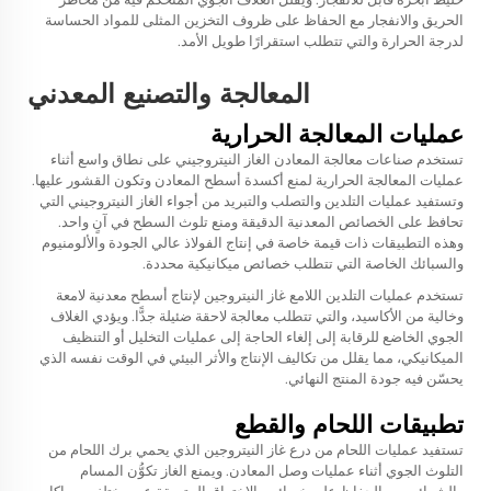
الحريق والانفجار مع الحفاظ على ظروف التخزين المثلى للمواد الحساسة
لدرجة الحرارة والتي تتطلب استقرارًا طويل الأمد.
المعالجة والتصنيع المعدني
عمليات المعالجة الحرارية
تستخدم صناعات معالجة المعادن الغاز النيتروجيني على نطاق واسع أثناء
عمليات المعالجة الحرارية لمنع أكسدة أسطح المعادن وتكون القشور عليها.
وتستفيد عمليات التلدين والتصلب والتبريد من أجواء الغاز النيتروجيني التي
تحافظ على الخصائص المعدنية الدقيقة ومنع تلوث السطح في آنٍ واحد.
وهذه التطبيقات ذات قيمة خاصة في إنتاج الفولاذ عالي الجودة والألومنيوم
والسبائك الخاصة التي تتطلب خصائص ميكانيكية محددة.
تستخدم عمليات التلدين اللامع غاز النيتروجين لإنتاج أسطح معدنية لامعة
وخالية من الأكاسيد، والتي تتطلب معالجة لاحقة ضئيلة جدًّا. ويؤدي الغلاف
الجوي الخاضع للرقابة إلى إلغاء الحاجة إلى عمليات التخليل أو التنظيف
الميكانيكي، مما يقلل من تكاليف الإنتاج والأثر البيئي في الوقت نفسه الذي
يحسّن فيه جودة المنتج النهائي.
تطبيقات اللحام والقطع
تستفيد عمليات اللحام من درع غاز النيتروجين الذي يحمي برك اللحام من
التلوث الجوي أثناء عمليات وصل المعادن. ويمنع الغاز تكوُّن المسام
والشوائب مع الحفاظ على خصائص الاختراق المتسقة عبر مختلف سماكات