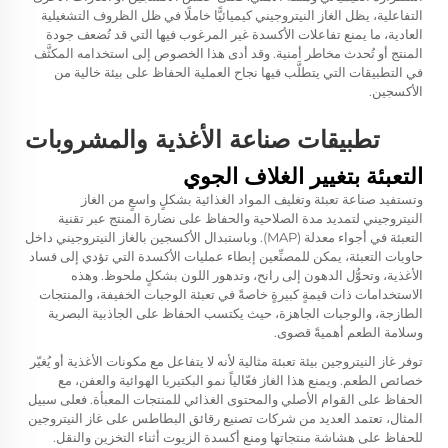
التفاعلية، يظل الغاز النيتروجيني كيميائيًّا خاملًا في ظل الظروف التشغيلية
العادية، ما يمنع تفاعلات الأكسدة غير المرغوب فيها التي قد تُضعف جودة
المنتج أو تُحدث مخاطر أمنية. وقد أدى هذا الخصوص إلى استخدامه المكثَّف
في التطبيقات التي يتطلَّب فيها نجاح العملية الحفاظ على بيئة خالية من
الأكسجين.
تطبيقات صناعة الأغذية والمشروبات
التعبئة بتغيير الغلاف الجوي
وتستفيد صناعة تعبئة وتغليف المواد الغذائية بشكلٍ واسعٍ من الغاز
النيتروجيني لتمديد مدة الصلاحية والحفاظ على نضارة المنتج عبر تقنية
التعبئة في أجواء معدلة (MAP). وباستبدال الأكسجين بالغاز النيتروجيني داخل
حاويات التعبئة، يمكن للمصنِّعين إبطاء عمليات الأكسدة التي تؤدي إلى فساد
الأغذية، وتحوُّل الدهون إلى رانح، وتدهور اللون بشكلٍ ملحوظ. وهذه
الاستخدامات ذات قيمةٍ كبيرةٍ خاصةً في تعبئة الوجبات الخفيفة، والمنتجات
الطازجة، والوجبات الجاهزة، حيث يكتسب الحفاظ على الجاذبية البصرية
وسلامة الطعم أهميةً قصوى.
توفر غاز النيتروجين بيئة تعبئة مثالية لأنه لا يتفاعل مع مكونات الأغذية أو يُغيّر
خصائص الطعم. ويمنع هذا الغاز فعّالياً نمو البكتيريا الهوائية والعفن، مع
الحفاظ على القوام الأصلي والمحتوى الغذائي للمنتجات المعبأة. فعلى سبيل
المثال، تعتمد العديد من شركات تصنيع رقائق البطاطس على غاز النيتروجين
للحفاظ على هشاشة منتجاتها ومنع أكسدة الزيوت أثناء التخزين والنقل.