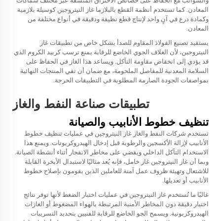
المعادن. كما تستخدم أنظمة القطع بالبلازما غاز النيتروجين كوسيلة بلازمية
وكمادة درع في آنٍ واحد لإنتاج قطع نظيفة ودقيقة في أنواع مختلفة من
المعادن.
يستفيد تصنيع الفولاذ المقاوم للصدأ بشكل خاص من تطبيقات غاز
النيتروجين، لأن الغلاف الجوي الخاضع للرقابة يمنع ترسب كربيد الكروم الذي
قد يؤدي إلى انخفاض مقاومة التآكل. ويساعد هذا الغاز في الحفاظ على
السلامة المعدنية للمفاصل الملحومة، مع ضمان أن تفي المنتجات النهائية
بمواصفات الجودة الصارمة المطلوبة في التطبيقات الحرجة.
تطبيقات صناعة النفط والغاز
تنظيف خطوط الأنابيب والصيانة
تستخدم شركات النفط والغاز غاز النيتروجين في عمليات تنظيف خطوط
الأنابيب لإزالة الأكسجين والرطوبة قبل إدخال الهيدروكربونات. ويمنع هذا
الاستخدام التآكل الداخلي ويقضي على مخاطر الانفجار أثناء أنشطة الصيانة.
وبما أن غاز النيتروجين غاز خامل، فإنه يُعد مثاليًا لاستبدال الأبخرة القابلة
للاشتعال وتهيئة ظروف عمل آمنة للعاملين الذين يقومون بإصلاح خطوط
الأنابيب أو تعديلها.
غالبًا ما تُستخدم غاز النيتروجين في عمليات اختبار الضغط لأنها توفر نتائج
اختبار دقيقة دون المخاطر الأمنية المرتبطة بالهواء المضغوط أو الغازات
الهيدروكربونية. ويسمح الجو الخاضع للرقابة للفنيين بتحديد التسريبات