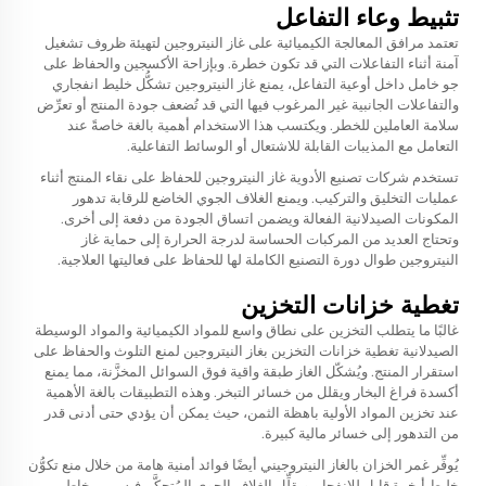
تثبيط وعاء التفاعل
تعتمد مرافق المعالجة الكيميائية على غاز النيتروجين لتهيئة ظروف تشغيل
آمنة أثناء التفاعلات التي قد تكون خطرة. وبإزاحة الأكسجين والحفاظ على
جو خامل داخل أوعية التفاعل، يمنع غاز النيتروجين تشكُّل خليط انفجاري
والتفاعلات الجانبية غير المرغوب فيها التي قد تُضعف جودة المنتج أو تعرِّض
سلامة العاملين للخطر. ويكتسب هذا الاستخدام أهمية بالغة خاصةً عند
التعامل مع المذيبات القابلة للاشتعال أو الوسائط التفاعلية.
تستخدم شركات تصنيع الأدوية غاز النيتروجين للحفاظ على نقاء المنتج أثناء
عمليات التخليق والتركيب. ويمنع الغلاف الجوي الخاضع للرقابة تدهور
المكونات الصيدلانية الفعالة ويضمن اتساق الجودة من دفعة إلى أخرى.
وتحتاج العديد من المركبات الحساسة لدرجة الحرارة إلى حماية غاز
النيتروجين طوال دورة التصنيع الكاملة لها للحفاظ على فعاليتها العلاجية.
تغطية خزانات التخزين
غالبًا ما يتطلب التخزين على نطاق واسع للمواد الكيميائية والمواد الوسيطة
الصيدلانية تغطية خزانات التخزين بغاز النيتروجين لمنع التلوث والحفاظ على
استقرار المنتج. ويُشكّل الغاز طبقة واقية فوق السوائل المخزَّنة، مما يمنع
أكسدة فراغ البخار ويقلل من خسائر التبخر. وهذه التطبيقات بالغة الأهمية
عند تخزين المواد الأولية باهظة الثمن، حيث يمكن أن يؤدي حتى أدنى قدر
من التدهور إلى خسائر مالية كبيرة.
يُوفِّر غمر الخزان بالغاز النيتروجيني أيضًا فوائد أمنية هامة من خلال منع تكوُّن
خليط أبخرة قابل للانفجار. ويقلِّل الغلاف الجوي المُتحكَّم فيه من مخاطر