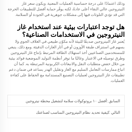
وذلك اعتمادًا على درجة حساسية العمليات المعنية. ويكون سعر غاز
النيتروجين عالي النقاء أعلى عادةً، لكنه يوفّر حماية أفضل للتطبيقات الحرجة
التي قد تؤدي التلوثات فيها إلى مشكلات جوهرية في الجودة أو السلامة.
هل توجد اعتبارات بيئية عند استخدام غاز
النيتروجين في الاستخدامات الصناعية؟
يُعتبر غاز النيتروجين صديقًا للبيئة لأنه مكوّن طبيعي في الغلاف الجوي ولا
يسهم في استنزاف طبقة الأوزون أو في آثار الغازات الدفيئة. ومع ذلك، ينبغي
للمستخدمين الصناعيين أخذ استهلاك الطاقة المرتبط بإنتاج غاز النيتروجين
وطرق توصيله في الاعتبار. وغالبًا ما توفر أنظمة التوليد الموضعية فوائد بيئية
من خلال خفض متطلبات النقل والانبعاثات الكربونية المرتبطة به. كما أن
اتباع ممارسات التعامل السليم مع الغاز وتقليل الهدر يساعد في ضمان دعم
تطبيقات غاز النيتروجين لعمليات التصنيع المستدامة مع الحفاظ على كفاءة
العمليات.
السابق :
أفضل ١٠ بروتوكولات سلامة لتشغيل محطة نيتروجين
التالي :
كيفية تحديد نظام النيتروجين المناسب لصناعتك