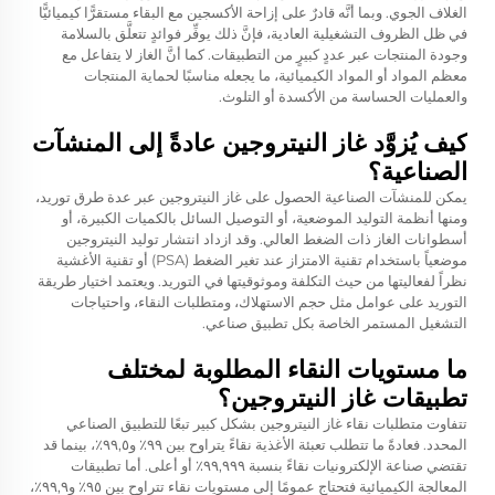
الغلاف الجوي. وبما أنَّه قادرٌ على إزاحة الأكسجين مع البقاء مستقرًّا كيميائيًّا
في ظل الظروف التشغيلية العادية، فإنَّ ذلك يوفِّر فوائدٍ تتعلَّق بالسلامة
وجودة المنتجات عبر عددٍ كبيرٍ من التطبيقات. كما أنَّ الغاز لا يتفاعل مع
معظم المواد أو المواد الكيميائية، ما يجعله مناسبًا لحماية المنتجات
والعمليات الحساسة من الأكسدة أو التلوث.
كيف يُزوَّد غاز النيتروجين عادةً إلى المنشآت
الصناعية؟
يمكن للمنشآت الصناعية الحصول على غاز النيتروجين عبر عدة طرق توريد،
ومنها أنظمة التوليد الموضعية، أو التوصيل السائل بالكميات الكبيرة، أو
أسطوانات الغاز ذات الضغط العالي. وقد ازداد انتشار توليد النيتروجين
موضعياً باستخدام تقنية الامتزاز عند تغير الضغط (PSA) أو تقنية الأغشية
نظراً لفعاليتها من حيث التكلفة وموثوقيتها في التوريد. ويعتمد اختيار طريقة
التوريد على عوامل مثل حجم الاستهلاك، ومتطلبات النقاء، واحتياجات
التشغيل المستمر الخاصة بكل تطبيق صناعي.
ما مستويات النقاء المطلوبة لمختلف
تطبيقات غاز النيتروجين؟
تتفاوت متطلبات نقاء غاز النيتروجين بشكل كبير تبعًا للتطبيق الصناعي
المحدد. فعادةً ما تتطلب تعبئة الأغذية نقاءً يتراوح بين ٩٩٪ و٩٩,٥٪، بينما قد
تقتضي صناعة الإلكترونيات نقاءً بنسبة ٩٩,٩٩٩٪ أو أعلى. أما تطبيقات
المعالجة الكيميائية فتحتاج عمومًا إلى مستويات نقاء تتراوح بين ٩٥٪ و٩٩,٩٪،