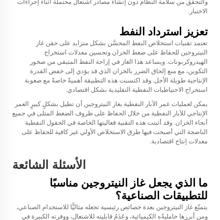
والتحقق من سلامة النظام دون إنشاء مصادر اشتعال محتملة أثناء إجراءات
الاختبار.
تعزيز استرداد النفط
تعتمد تقنيات استخلاص النفط المحسَّن بشكل متزايد على حقن غاز
النيتروجين للحفاظ على ضغط الخزان وتحسين معدلات استخراج
الهيدروكربونات. ويساعد هذا الغاز في إزاحة النفط المتبقي من صخور
التكوين، مع منع إلحاق الضرر بالخزان الذي قد يؤدي إلى خفض القدرة
الإنتاجية طويلة الأجل. وقد اكتسبت هذه التطبيقة أهميةً خاصةً مع صعوبة
استخراج الاحتياطيات النفطية التقليدية بشكل اقتصادي.
يمكن لعمليات غمر الآبار النفطية بغاز النيتروجين أن تطيل بشكلٍ كبيرٍ العمر
الإنتاجي للآبار النفطية من خلال الحفاظ على ظروف الضغط المثلى في جميع
أنحاء الخزان. وقد أثبتت هذه التقنية فعاليتها الخاصة في الحقول النفطية
الناضجة التي أصبحت فيها طرق الاستخلاص الأولي غير كافية للحفاظ على
معدلات إنتاج اقتصادية.
الأسئلة الشائعة
ما الذي يجعل غاز النيتروجين مناسبًا
للتطبيقات الصناعية؟
يتمتّع غاز النيتروجين بعدة خصائص رئيسية تجعله مثاليًّا للاستخدام الصناعي،
ومن أبرزها خامليةُه الكيميائية، وعَدَمُ قابليته للاشتعال، ووفرته الكبيرة في