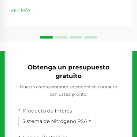
N2 representa una decisión importante para muchas
empresas, que requiere una evaluación cuidadosa
VER MÁS
tanto de los costos inmediatos como de los
beneficios a largo plazo. El análisis de costo del
generador N2 e...
Obtenga un presupuesto
gratuito
Nuestro representante se pondrá en contacto
con usted pronto.
Producto de Interés
Sistema de Nitrógeno PSA