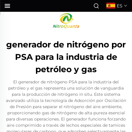
ES
generador de nitrógeno por
PSA para la industria de
petróleo y gas
El generador de nitrógeno PSA para la industria del
petróleo y el gas representa una solución de vanguardia
para la producción de nitrógeno in situ. Este sistema
avanzado utiliza la tecnología de Adsorción por Oscilación
de Presión para separar el nitrógeno del aire ambiente,
proporcionando gas de nitrógeno de alta pureza esencial
para diversas operaciones. El generador funciona forzando
aire comprimido a través de lechos especiales de tamices
moleculares de carbono, que adsorben selectivamente las