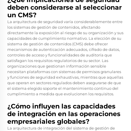
deben considerarse al seleccionar
un CMS?
La arquitectura de seguridad varía considerablemente entre
los sistemas de gestión de contenidos, afectando
directamente la exposición al riesgo de su organización y sus
capacidades de cumplimiento normativo. La elección de su
sistema de gestión de contenidos (CMS) debe ofrecer
mecanismos de autenticación adecuados, cifrado de datos,
controles de acceso y funcionalidades de auditoría que
satisfagan los requisitos regulatorios de su sector. Las
organizaciones que gestionan información sensible
necesitan plataformas con sistemas de permisos granulares
y funciones de seguridad exhaustivas, mientras que aquellas
que operan en sectores regulados deben asegurarse de que
el sistema elegido soporte el mantenimiento continuo del
cumplimiento a medida que evolucionen los requisitos.
¿Cómo influyen las capacidades
de integración en las operaciones
empresariales globales?
La arquitectura de integración del sistema de gestión de