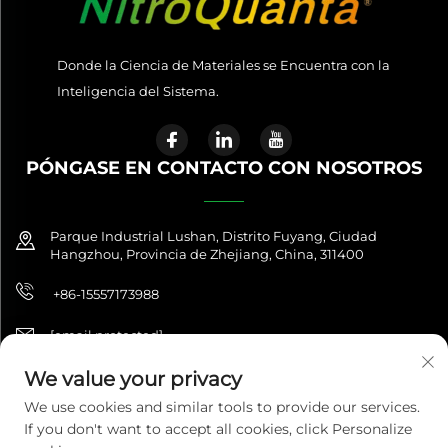
Donde la Ciencia de Materiales se Encuentra con la
Inteligencia del Sistema.
PÓNGASE EN CONTACTO CON NOSOTROS
Parque Industrial Lushan, Distrito Fuyang, Ciudad
Hangzhou, Provincia de Zhejiang, China, 311400
+86-15557173988
[email protected]
We value your privacy
We use cookies and similar tools to provide our services.
Copyright © 2026 NitroQuanta™. Todos los derechos reservados. |
If you don't want to accept all cookies, click Personalize
NitroQuanta™ es una marca de Hangzhou Fuxing Future Import &