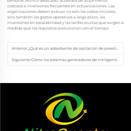
personal técnico dedicado, acuerdos de alojamiento
costosos e inversiones frecuentes en actualizaciones. Las
organizaciones deben evaluar no solo los costos iniciales,
sino también los gastos operativos a largo plazo, las
inversiones en escalabilidad y las tarifas ocultas que surgen a
medida que los requisitos evolucionan con el tiempo.
Anterior:
¿Qué es un adsorbente de oscilación de presión? Una guía completa para ingenieros
Siguiente:
Cómo los sistemas generadores de nitrógeno in situ reducen los costes de producción