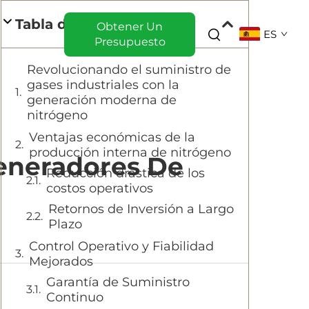
s
Tabla de Contenido
Obtener Un
ES
Presupuesto
Revolucionando el suministro de
gases industriales con la
generación moderna de
nitrógeno
Ventajas económicas de la
producción interna de nitrógeno
Generadores De
Reducción drástica de los
costos operativos
Retornos de Inversión a Largo
Plazo
Control Operativo y Fiabilidad
Mejorados
Garantía de Suministro
Continuo