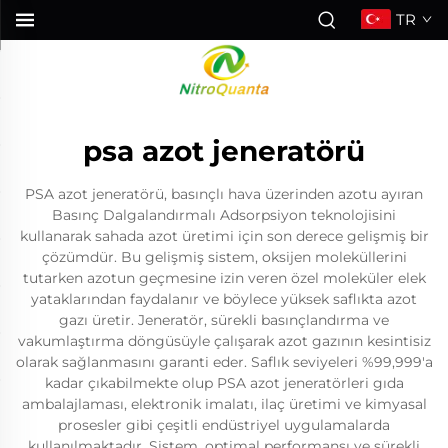
TR
psa azot jeneratörü
PSA azot jeneratörü, basınçlı hava üzerinden azotu ayıran
Basınç Dalgalandırmalı Adsorpsiyon teknolojisini
kullanarak sahada azot üretimi için son derece gelişmiş bir
çözümdür. Bu gelişmiş sistem, oksijen moleküllerini
tutarken azotun geçmesine izin veren özel moleküler elek
yataklarından faydalanır ve böylece yüksek saflıkta azot
gazı üretir. Jeneratör, sürekli basınçlandırma ve
vakumlaştırma döngüsüyle çalışarak azot gazının kesintisiz
olarak sağlanmasını garanti eder. Saflık seviyeleri %99,999'a
kadar çıkabilmekte olup PSA azot jeneratörleri gıda
ambalajlaması, elektronik imalatı, ilaç üretimi ve kimyasal
prosesler gibi çeşitli endüstriyel uygulamalarda
kullanılmaktadır. Sistem, optimal performansı ve sürekli