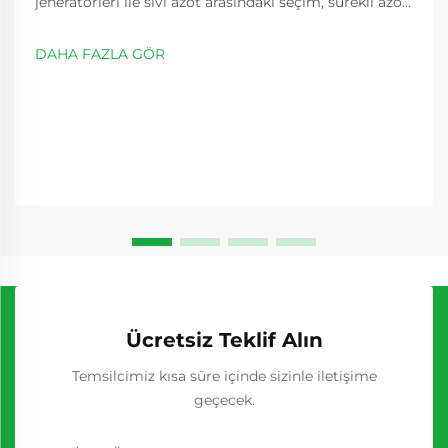
jeneratörleri ile sıvı azot arasındaki seçim, sürekli azot
tedarikine ihtiyaç duyan endüstriler için kritik bir
karardır. İmalat süreçleri giderek daha da karmaşık
DAHA FAZLA GÖR
hâle gelirken...
Ücretsiz Teklif Alın
Temsilcimiz kısa süre içinde sizinle iletişime
geçecek.