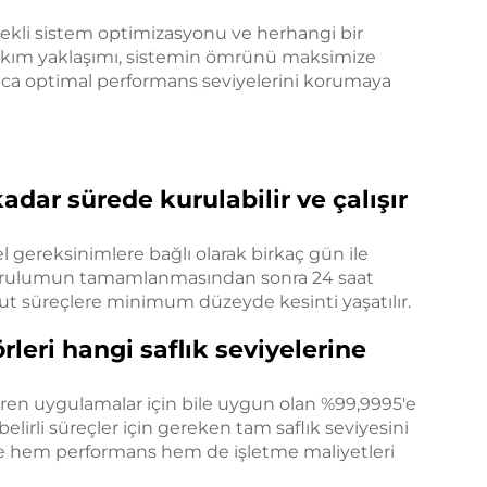
rekli sistem optimizasyonu ve herhangi bir
f bakım yaklaşımı, sistemin ömrünü maksimize
a optimal performans seviyelerini korumaya
kadar sürede kurulabilir ve çalışır
el gereksinimlere bağlı olarak birkaç gün ile
 kurulumun tamamlanmasından sonra 24 saat
cut süreçlere minimum düzeyde kesinti yaşatılır.
leri hangi saflık seviyelerine
ören uygulamalar için bile uygun olan %99,9995'e
 belirli süreçler için gereken tam saflık seviyesini
lece hem performans hem de işletme maliyetleri