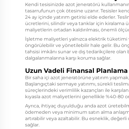
Kendi tesisinizde azot jeneratörü kullanmanın 
tasarrufunun çok ötesine uzanır. Tesisler kend
24 ay içinde yatırım getirisi elde ederler. Tesl
ücretlerini, silindir veya tanklar için kiralama 
maliyetlerin ortadan kaldırılması, önemli ölçü
İşletme maliyetleri yalnızca elektrik tüketim
öngörülebilir ve yönetilebilir hale gelir. Bu ö
tahsisi imkânı sunar ve dış tedarikçilere olan 
dalgalanmalarına karşı koruma sağlar.
Uzun Vadeli Finansal Planlama v
Bir saha içi azot jeneratörüne yatırım yapmak, z
Başlangıçtaki sermaye yatırımı, sürekli teslim
süreçlerindeki verimlilik kazançları ile karşıla
kıyasla azot maliyetlerini genellikle %40-80 o
Ayrıca, ihtiyaç duyulduğu anda azot üretebil
ödemeden veya minimum satın alma anlaşmala
artırabilir veya azaltabilir. Bu esneklik, değer
sağlar.