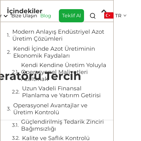
İçindekiler
ar
Bize Ulaşın
Blog
Teklif Al
TR
Modern Anlayış Endüstriyel Azot
Üretim Çözümleri
Kendi İçinde Azot Üretiminin
Ekonomik Faydaları
Kendi Kendine Üretim Yoluyla
Operasyonel Maliyetleri
eratörü Tercih
Azaltmak
Uzun Vadeli Finansal
Planlama ve Yatırım Getirisi
Operasyonel Avantajlar ve
Üretim Kontrolü
Güçlendirilmiş Tedarik Zinciri
Bağımsızlığı
Kalite ve Saflık Kontrolü