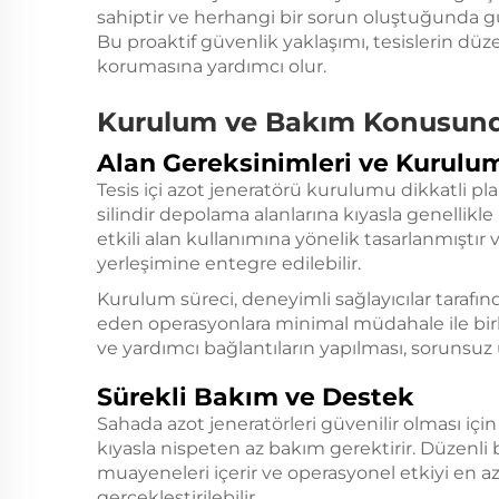
sahiptir ve herhangi bir sorun oluştuğunda gü
Bu proaktif güvenlik yaklaşımı, tesislerin dü
korumasına yardımcı olur.
Kurulum ve Bakım Konusund
Alan Gereksinimleri ve Kurulu
Tesis içi azot jeneratörü kurulumu dikkatli pla
silindir depolama alanlarına kıyasla genellik
etkili alan kullanımına yönelik tasarlanmıştı
yerleşimine entegre edilebilir.
Kurulum süreci, deneyimli sağlayıcılar taraf
eden operasyonlara minimal müdahale ile bir
ve yardımcı bağlantıların yapılması, sorunsu
Sürekli Bakım ve Destek
Sahada azot jeneratörleri güvenilir olması içi
kıyasla nispeten az bakım gerektirir. Düzenli b
muayeneleri içerir ve operasyonel etkiyi en az
gerçekleştirilebilir.