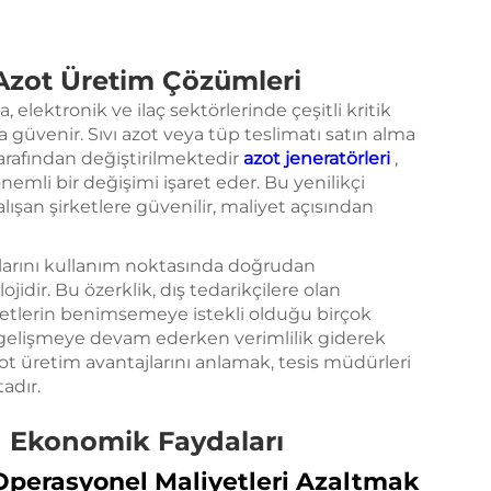
Azot Üretim Çözümleri
 elektronik ve ilaç sektörlerinde çeşitli kritik
 güvenir. Sıvı azot veya tüp teslimatı satın alma
rafından değiştirilmektedir
azot jeneratörleri
,
nemli bir değişimi işaret eder. Bu yenilikçi
ışan şirketlere güvenilir, maliyet açısından
zlarını kullanım noktasında doğrudan
idir. Bu özerklik, dış tedarikçilere olan
şirketlerin benimsemeye istekli olduğu birçok
r gelişmeye devam ederken verimlilik giderek
 üretim avantajlarını anlamak, tesis müdürleri
adır.
n Ekonomik Faydaları
Operasyonel Maliyetleri Azaltmak