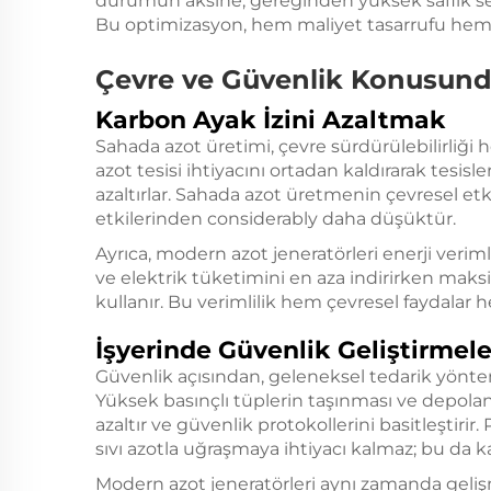
durumun aksine, gereğinden yüksek saflık se
Bu optimizasyon, hem maliyet tasarrufu hem d
Çevre ve Güvenlik Konusund
Karbon Ayak İzini Azaltmak
Sahada azot üretimi, çevre sürdürülebilirliği 
azot tesisi ihtiyacını ortadan kaldırarak tesisler,
azaltırlar. Sahada azot üretmenin çevresel etk
etkilerinden considerably daha düşüktür.
Ayrıca, modern azot jeneratörleri enerji veri
ve elektrik tüketimini en aza indirirken mak
kullanır. Bu verimlilik hem çevresel faydalar 
İşyerinde Güvenlik Geliştirmele
Güvenlik açısından, geleneksel tedarik yönteml
Yüksek basınçlı tüplerin taşınması ve depolanm
azaltır ve güvenlik protokollerini basitleştirir
sıvı azotla uğraşmaya ihtiyacı kalmaz; bu da ka
Modern azot jeneratörleri aynı zamanda gelişm