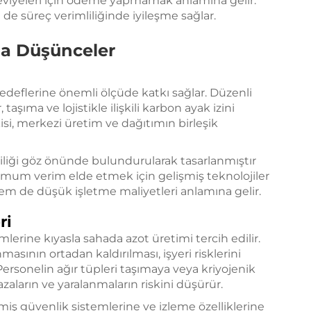
viyeleri için ödeme yapmamak anlamına gelir.
e süreç verimliliğinde iyileşme sağlar.
a Düşünceler
hedeflerine önemli ölçüde katkı sağlar. Düzenli
 taşıma ve lojistikle ilişkili karbon ayak izini
isi, merkezi üretim ve dağıtımın birleşik
mliliği göz önünde bulundurularak tasarlanmıştır
simum verim elde etmek için gelişmiş teknolojiler
hem de düşük işletme maliyetleri anlamına gelir.
ri
erine kıyasla sahada azot üretimi tercih edilir.
asının ortadan kaldırılması, işyeri risklerini
. Personelin ağır tüpleri taşımaya veya kriyojenik
zaların ve yaralanmaların riskini düşürür.
iş güvenlik sistemlerine ve izleme özelliklerine