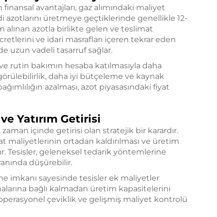
finansal avantajları, gaz alımındaki maliyet
i azotlarını üretmeye geçtiklerinde genellikle 12-
im alınan azotla birlikte gelen ve teslimat
ücretlerini ve idari masrafları içeren tekrar eden
de uzun vadeli tasarruf sağlar.
i ve rutin bakımın hesaba katılmasıyla daha
ngörülebilirlik, daha iyi bütçeleme ve kaynak
bağımlılığın azalması, azot piyasasındaki fiyat
e Yatırım Getirisi
aman içinde getirisi olan stratejik bir karardır.
at maliyetlerinin ortadan kaldırılması ve üretim
nır. Tesisler, geleneksel tedarik yöntemlerine
ranında düşürebilir.
me imkanı sayesinde tesisler ek maliyetler
rına bağlı kalmadan üretim kapasitelerini
li operasyonel çeviklik ve gelişmiş maliyet kontrolü