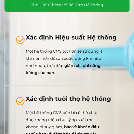
Tìm Hiểu Thêm Về Trái Tim Hệ Thống
Xác định Hiệu suất Hệ thống
Một hệ thống CMS tốt hơn sẽ sử dụng ít
khí nén hơn để sản xuất lượng khí nitơ
như nhau, trực tiếp
giảm chi phí năng
lượng của bạn.
Xác định tuổi thọ hệ thống
Một hệ thống CMS bền bỉ có thể chịu
được hàng triệu chu kỳ áp suất mà
không bị suy giảm,
bảo vệ khoản đầu