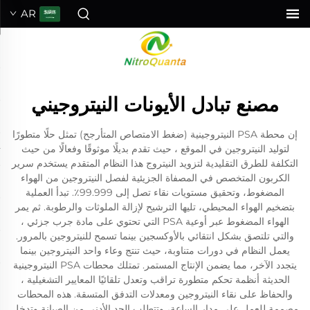
AR
مصنع تبادل الأيونات النيتروجيني
إن محطة PSA النيتروجينية (ضغط الامتصاص المتأرجح) تمثل حلًا متطورًا
لتوليد النيتروجين في الموقع ، حيث تقدم بديلًا موثوقًا وفعالًا من حيث
التكلفة للطرق التقليدية لتزويد النيتروج هذا النظام المتقدم يستخدم سرير
الكربون المتخصص في المصفاة الجزيئية لفصل النيتروجين من الهواء
المضغوط، وتحقيق مستويات نقاء تصل إلى 99.999٪. تبدأ العملية
بتضخيم الهواء المحيطي، تليها الترشيح لإزالة الملوثات والرطوبة. ثم يمر
الهواء المضغوط عبر أوعية PSA التي تحتوي على مادة جرب جزئي ،
والتي تلتصق بشكل انتقائي بالأوكسجين بينما تسمح للنيتروجين بالمرور.
يعمل النظام في دورات متناوبة، حيث تنتج وعاء واحد النيتروجين بينما
يتجدد الآخر، مما يضمن الإنتاج المستمر. تمتلك محطات PSA النيتروجينية
الحديثة أنظمة تحكم متطورة تراقب وتعدل تلقائيًا المعايير التشغيلية ،
والحفاظ على نقاء النيتروجين ومعدلات التدفق المتسقة. هذه المحطات
مصممة للعمل على مدار الساعة، وتتطلب الحد الأدنى من الصيانة وتدخل