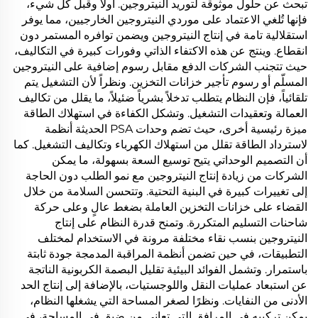
تبحث عن حلول موثوقة لتوريد النيتروجين. أولاً وقبل كل شيء،
فإنها تُلغي الاعتماد على موردي النيتروجين الخارجيين، مما يوفر
استقلالية تامة في إنتاج النيتروجين ويضمن توافره المستمر دون
انقطاع. وينتج عن هذه الاكتفاء الذاتي وفورات كبيرة في التكاليف،
حيث تتجنب الشركات الدفع مقابل رسوم إضافية على النيتروجين
المسلّم أو رسوم تأجير خزانات التخزين. ونظراً لأن التشغيل يتم
تلقائياً، فإن النظام يتطلب تدخلاً بشرياً ضئيلاً، ما يقلل من تكاليف
العمالة وتعقيدات التشغيل. وتشكل الكفاءة في استهلاك الطاقة
ميزة رئيسية أخرى، حيث تضم وحدات PSA الحديثة أنظمة
لاسترداد الطاقة تقلل من استهلاك الكهرباء وتكاليف التشغيل. كما
أن التصميم الوحداتي يتيح توسيع السعة بسهولة، ما يمكن
الشركات من زيادة إنتاج النيتروجين مع نمو الطلب دون الحاجة
إلى تغييرات كبيرة في البنية التحتية. وتتحسن السلامة من خلال
القضاء على خزانات التخزين العاملة بضغط عالٍ وعلى حركة
شاحنات التسليم المتكررة. وتمنح قدرة النظام على إنتاج
النيتروجين بنسب نقاء مختلفة مرونة في الاستخدام لمختلف
التطبيقات، في حين تضمن أنظمة المراقبة المدمجة جودة ثابتة
باستمرار. وتشمل الفوائد البيئية تقليل البصمة الكربونية الناتجة
عن استبعاد عمليات النقل واللوجستيات، بالإضافة إلى إنتاج الحد
الأدنى من النفايات. ونظرًا لصغر المساحة التي يشغلها النظام،
يمكن تركيبه في المرافق التي تعاني من ضيق في المساحة، في