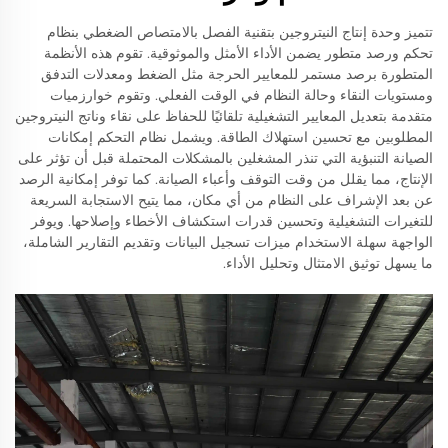
تتميز وحدة إنتاج النيتروجين بتقنية الفصل بالامتصاص الضغطي بنظام
تحكم ورصد متطور يضمن الأداء الأمثل والموثوقية. تقوم هذه الأنظمة
المتطورة برصد مستمر للمعايير الحرجة مثل الضغط ومعدلات التدفق
ومستويات النقاء وحالة النظام في الوقت الفعلي. وتقوم خوارزميات
متقدمة بتعديل المعايير التشغيلية تلقائيًا للحفاظ على نقاء وناتج النيتروجين
المطلوبين مع تحسين استهلاك الطاقة. ويشمل نظام التحكم إمكانات
الصيانة التنبؤية التي تنذر المشغلين بالمشكلات المحتملة قبل أن تؤثر على
الإنتاج، مما يقلل من وقت التوقف وأعباء الصيانة. كما توفر إمكانية الرصد
عن بعد الإشراف على النظام من أي مكان، مما يتيح الاستجابة السريعة
للتغيرات التشغيلية وتحسين قدرات استكشاف الأخطاء وإصلاحها. ويوفر
الواجهة سهلة الاستخدام ميزات تسجيل البيانات وتقديم التقارير الشاملة،
ما يسهل توثيق الامتثال وتحليل الأداء.