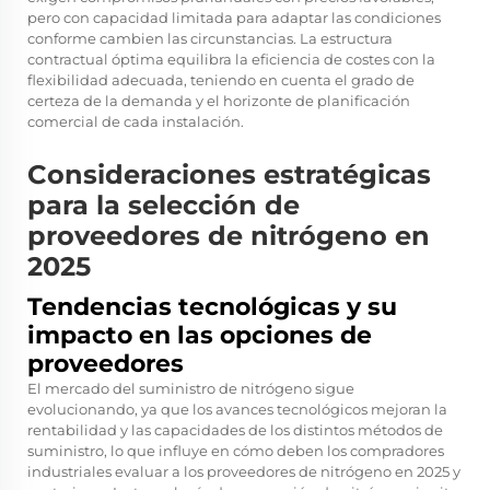
pero con capacidad limitada para adaptar las condiciones
conforme cambien las circunstancias. La estructura
contractual óptima equilibra la eficiencia de costes con la
flexibilidad adecuada, teniendo en cuenta el grado de
certeza de la demanda y el horizonte de planificación
comercial de cada instalación.
Consideraciones estratégicas
para la selección de
proveedores de nitrógeno en
2025
Tendencias tecnológicas y su
impacto en las opciones de
proveedores
El mercado del suministro de nitrógeno sigue
evolucionando, ya que los avances tecnológicos mejoran la
rentabilidad y las capacidades de los distintos métodos de
suministro, lo que influye en cómo deben los compradores
industriales evaluar a los proveedores de nitrógeno en 2025 y