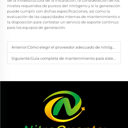
de la infraestructura de la instalación, la consideración de los
niveles requeridos de pureza del nitrógeno y si la generación
puede cumplir con dichas especificaciones, así como la
evaluación de las capacidades internas de mantenimiento o
la disposición para contratar un servicio de soporte continuo
para los equipos de generación.
Anterior:
Cómo elegir el proveedor adecuado de nitrógeno: consejos expertos y lista de verificación
Siguiente:
Guía completa de mantenimiento para sistemas industriales de generación de nitrógeno