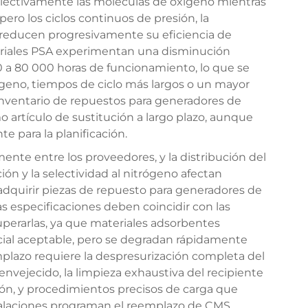
electivamente las moléculas de oxígeno mientras
pero los ciclos continuos de presión, la
 reducen progresivamente su eficiencia de
striales PSA experimentan una disminución
 a 80 000 horas de funcionamiento, lo que se
geno, tiempos de ciclo más largos o un mayor
nventario de repuestos para generadores de
 artículo de sustitución a largo plazo, aunque
te para la planificación.
mente entre los proveedores, y la distribución del
ción y la selectividad al nitrógeno afectan
adquirir piezas de repuesto para generadores de
s especificaciones deben coincidir con las
uperarlas, ya que materiales adsorbentes
cial aceptable, pero se degradan rápidamente
mplazo requiere la despresurización completa del
envejecido, la limpieza exhaustiva del recipiente
ión, y procedimientos precisos de carga que
nstalaciones programan el reemplazo de CMS