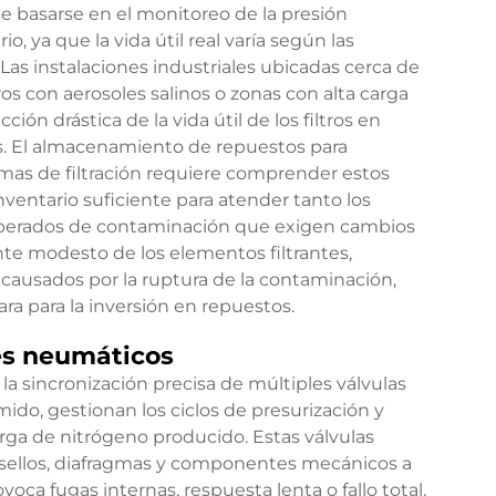
e basarse en el monitoreo de la presión
io, ya que la vida útil real varía según las
 Las instalaciones industriales ubicadas cerca de
s con aerosoles salinos o zonas con alta carga
n drástica de la vida útil de los filtros en
as. El almacenamiento de repuestos para
mas de filtración requiere comprender estos
nventario suficiente para atender tanto los
sperados de contaminación que exigen cambios
ente modesto de los elementos filtrantes,
causados por la ruptura de la contaminación,
ara para la inversión en repuestos.
res neumáticos
a sincronización precisa de múltiples válvulas
mido, gestionan los ciclos de presurización y
arga de nitrógeno producido. Estas válvulas
 a sellos, diafragmas y componentes mecánicos a
oca fugas internas, respuesta lenta o fallo total.