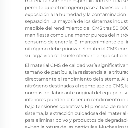
material adsorbente especializado captura s
permite que el nitrógeno pase a través de él, 
exposición a la humedad y la contaminación
separación. La mayoría de los sistemas indu
medible del rendimiento del CMS tras 50 000
manifiesta como una menor pureza del nitró
consumo de energía. El mantenimiento del i
nitrógeno debe priorizar el material CMS como
su larga vida útil suele ofrecer tiempo suficien
El material CMS de calidad varía significativa
tamaño de partícula, la resistencia a la tritura
directamente el rendimiento del sistema. Al 
nitrógeno destinadas al reemplazo de CMS, la
normas del fabricante original del equipo o s
inferiores pueden ofrecer un rendimiento ini
bajo tensiones operativas. El proceso de ree
sistema, la extracción cuidadosa del material 
para eliminar polvo y productos de degradac
eviten la rotura de las partículas. Muchas i