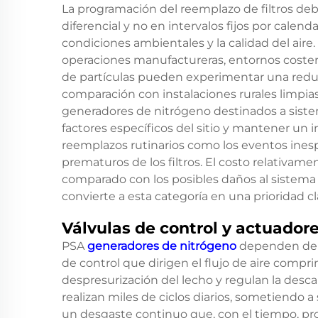
La programación del reemplazo de filtros deb
diferencial y no en intervalos fijos por calendar
condiciones ambientales y la calidad del aire.
operaciones manufactureras, entornos costero
de partículas pueden experimentar una reducció
comparación con instalaciones rurales limpi
generadores de nitrógeno destinados a siste
factores específicos del sitio y mantener un i
reemplazos rutinarios como los eventos ine
prematuros de los filtros. El costo relativam
comparado con los posibles daños al sistema 
convierte a esta categoría en una prioridad cl
Válvulas de control y actuado
PSA
generadores de nitrógeno
dependen de l
de control que dirigen el flujo de aire compri
despresurización del lecho y regulan la desc
realizan miles de ciclos diarios, sometiendo
un desgaste continuo que, con el tiempo, prov