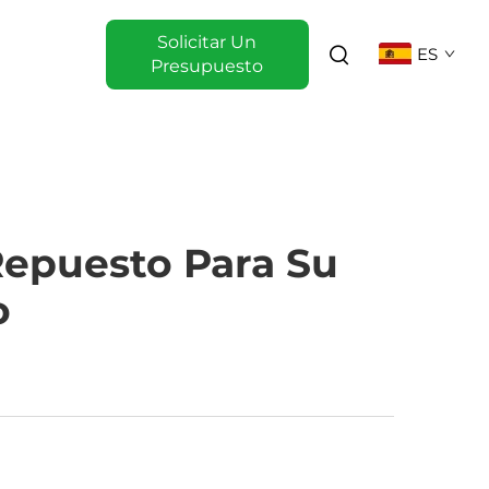
Solicitar Un
ES
Presupuesto
Repuesto Para Su
o