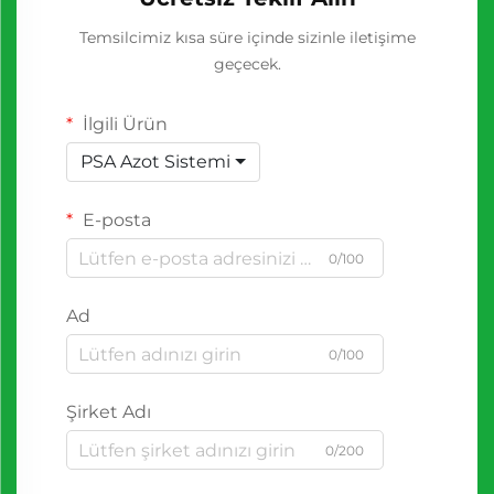
Temsilcimiz kısa süre içinde sizinle iletişime
geçecek.
İlgili Ürün
PSA Azot Sistemi
E-posta
0/100
Ad
0/100
Şirket Adı
0/200