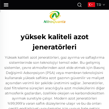
TR
yüksek kaliteli azot
jeneratörleri
Yüksek kaliteli azot jeneratörleri, gaz ayırma ve saflaştırma
sistemlerinde son teknolojiyi temsil eder. Bu gelişmiş
sistemler, çevre atmosferinden azot elde etmek için Basınç
Değişimli Adsorpsiyon (PSA) veya membran teknolojisini
kullanarak yüksek saflıkta azot gazının güvenilir ve maliyet
açısından verimli bir şekilde üretimini sağlar. Jeneratörler,
özel filtreleme süreçleri aracılığıyla azot moleküllerini diğer
atmosferik gazlardan, özellikle oksijen ve karbondioksitten
ayırmak suretiyle çalışır. Modern azot jeneratörleri
%99,999'a varan saflık düzeylerine ulaşır ve bu da onları
çeşitli endüstriyel uygulamalar için uygun hale getirir.