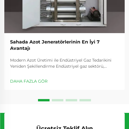
Sahada Azot Jeneratörlerinin En İyi 7
Avantajı
Modern Azot Üretimi ile Endüstriyel Gaz Tedarikini
Yeniden Şekillendirme Endüstriyel gaz sektörü,
işletmelerin sahada azot jeneratörlerinin avantajlarını
giderek daha fazla fark etmesiyle dönüşüm
DAHA FAZLA GÖR
yaşmaktadır. Bu yenilikçi sistemler...
Ücretsiz Teklif Alın