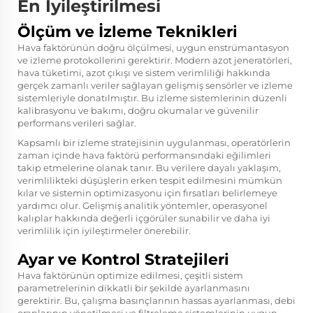
En İyileştirilmesi
Ölçüm ve İzleme Teknikleri
Hava faktörünün doğru ölçülmesi, uygun enstrümantasyon
ve izleme protokollerini gerektirir. Modern azot jeneratörleri,
hava tüketimi, azot çıkışı ve sistem verimliliği hakkında
gerçek zamanlı veriler sağlayan gelişmiş sensörler ve izleme
sistemleriyle donatılmıştır. Bu izleme sistemlerinin düzenli
kalibrasyonu ve bakımı, doğru okumalar ve güvenilir
performans verileri sağlar.
Kapsamlı bir izleme stratejisinin uygulanması, operatörlerin
zaman içinde hava faktörü performansındaki eğilimleri
takip etmelerine olanak tanır. Bu verilere dayalı yaklaşım,
verimlilikteki düşüşlerin erken tespit edilmesini mümkün
kılar ve sistemin optimizasyonu için fırsatları belirlemeye
yardımcı olur. Gelişmiş analitik yöntemler, operasyonel
kalıplar hakkında değerli içgörüler sunabilir ve daha iyi
verimlilik için iyileştirmeler önerebilir.
Ayar ve Kontrol Stratejileri
Hava faktörünün optimize edilmesi, çeşitli sistem
parametrelerinin dikkatli bir şekilde ayarlanmasını
gerektirir. Bu, çalışma basınçlarının hassas ayarlanması, debi
oranlarının yönetilmesi ve filtreleme sistemlerinin uygun