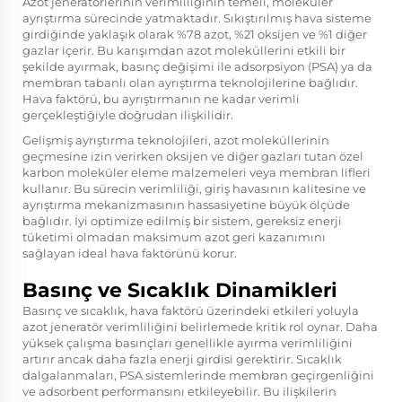
Azot jeneratörlerinin verimliliğinin temeli, moleküler
ayrıştırma sürecinde yatmaktadır. Sıkıştırılmış hava sisteme
girdiğinde yaklaşık olarak %78 azot, %21 oksijen ve %1 diğer
gazlar içerir. Bu karışımdan azot moleküllerini etkili bir
şekilde ayırmak, basınç değişimi ile adsorpsiyon (PSA) ya da
membran tabanlı olan ayrıştırma teknolojilerine bağlıdır.
Hava faktörü, bu ayrıştırmanın ne kadar verimli
gerçekleştiğiyle doğrudan ilişkilidir.
Gelişmiş ayrıştırma teknolojileri, azot moleküllerinin
geçmesine izin verirken oksijen ve diğer gazları tutan özel
karbon moleküler eleme malzemeleri veya membran lifleri
kullanır. Bu sürecin verimliliği, giriş havasının kalitesine ve
ayrıştırma mekanizmasının hassasiyetine büyük ölçüde
bağlıdır. İyi optimize edilmiş bir sistem, gereksiz enerji
tüketimi olmadan maksimum azot geri kazanımını
sağlayan ideal hava faktörünü korur.
Basınç ve Sıcaklık Dinamikleri
Basınç ve sıcaklık, hava faktörü üzerindeki etkileri yoluyla
azot jeneratör verimliliğini belirlemede kritik rol oynar. Daha
yüksek çalışma basınçları genellikle ayırma verimliliğini
artırır ancak daha fazla enerji girdisi gerektirir. Sıcaklık
dalgalanmaları, PSA sistemlerinde membran geçirgenliğini
ve adsorbent performansını etkileyebilir. Bu ilişkilerin