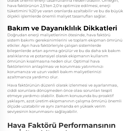
olarak önemli enerji tasarruflarına neden olabilir. Örneğin,
hava faktörünün 2,5'ten 2,0'e optimize edilmesi, enerji
tüketimini %20'ye varan oranlarda azaltabilir ve bu da büyük
ölçekli işlemlerde önemli maliyet tasarrufları sağlar.
Bakım ve Dayanıklılık Dikkatleri
Doğrudan enerji maliyetlerinin ötesinde, hava faktörü
sistem bakımı gereksinimlerini ve toplam ekipman ömrünü
etkiler. Aşırı hava faktörleriyle çalışan sistemlerde
bileşenlerde artan aşınma görülür ve bu da daha sık bakım
aralıklarına ve potansiyel olarak ekipmanın kullanım
ömrünün kısalmasına neden olur. Optimal hava
faktörlerinin anlaşılması ve korunması yatırımınızı
korumanıza ve uzun vadeli bakım maliyetlerinizi
azaltmanıza yardımcı olur.
Hava faktörünün düzenli olarak izlenmesi ve ayarlanması,
ciddi sorunlara dönüşmeden önce olası sorunları tespit
etmeye yardımcı olabilir. Bakım konusunda bu proaktif
yaklaşım, azot üretim ekipmanının çalışma ömrünü önemli
ölçüde uzatabilir ve aynı zamanda en yüksek verim
seviyesinin korunmasını sağlayabilir.
Hava Faktörü Performansının