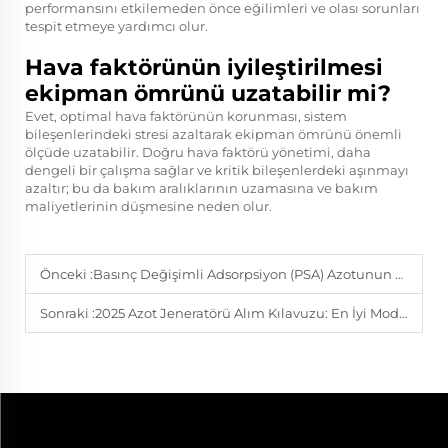
performansını etkilemeden önce eğilimleri ve olası sorunları
tespit etmeye yardımcı olur.
Hava faktörünün iyileştirilmesi
ekipman ömrünü uzatabilir mi?
Evet, optimal hava faktörünün korunması, sistem
bileşenlerindeki stresi azaltarak ekipman ömrünü önemli
ölçüde uzatabilir. Doğru hava faktörü yönetimi, daha
dengeli bir çalışma sağlar ve kritik bileşenlerdeki aşınmayı
azaltır; bu da bakım aralıklarının uzamasına ve bakım
maliyetlerinin düşmesine neden olur.
Önceki :
Basınç Değişimli Adsorpsiyon (PSA) Azotunun En İyi 7 Avantajı
Sonraki :
2025 Azot Jeneratörü Alım Kılavuzu: En İyi Modeller ve Karşılaştırılan Özellikler