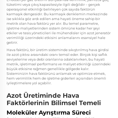
tüketimi veya çıkış kapasitesiyle ilgili değildir – gerçek
operasyonel etkinliği belirleyen çok sayıda faktörün
karmaşık dengesidir. Bu karmaşık denklemin merkezinde
ise sıklıkla göz ardı edilen ama hayati öneme sahip bir
metrik olan
hava faktörü
yer alır. Bu temel parametre,
işletme maliyetlerinden sistem ömrüne kadar her şeyi
etkiler ve tesis yöneticileri ile mühendisler için azot jeneratör
verimliliği üzerindeki etkisini anlamalarını esansiyel hale
getirir.
Hava faktörü, bir üretim sisteminde sıkıştırılmış hava girdisi
ile azot çıktısı arasındaki oranı temsil eder. Birçok kişi saflık
seviyelerine veya debi oranlarına odaklanırken, bu hayati
metrik, işletimsel performans ve maliyet etkinliği üzerindeki
büyük etkisine rağmen genellikle gölgede kalır.
Sisteminizin hava faktörünü anlamak ve optimize etmek,
hem verimlilik hem de işletme giderleri açısından önemli
iyileştirmelere yol açabilir.
Azot Üretiminde Hava
Faktörlerinin Bilimsel Temeli
Moleküler Ayrıştırma Süreci