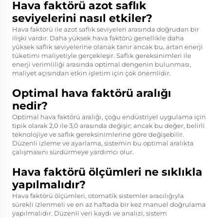
Hava faktörü azot saflık
seviyelerini nasıl etkiler?
Hava faktörü ile azot saflık seviyeleri arasında doğrudan bir
ilişki vardır. Daha yüksek hava faktörü genellikle daha
yüksek saflık seviyelerine olanak tanır ancak bu, artan enerji
tüketimi maliyetiyle gerçekleşir. Saflık gereksinimleri ile
enerji verimliliği arasında optimal dengenin bulunması,
maliyet açısından etkin işletim için çok önemlidir.
Optimal hava faktörü aralığı
nedir?
Optimal hava faktörü aralığı, çoğu endüstriyel uygulama için
tipik olarak 2,0 ile 3,0 arasında değişir; ancak bu değer, belirli
teknolojiye ve saflık gereksinimlerine göre değişebilir.
Düzenli izleme ve ayarlama, sistemin bu optimal aralıkta
çalışmasını sürdürmeye yardımcı olur.
Hava faktörü ölçümleri ne sıklıkla
yapılmalıdır?
Hava faktörü ölçümleri, otomatik sistemler aracılığıyla
sürekli izlenmeli ve en az haftada bir kez manuel doğrulama
yapılmalıdır. Düzenli veri kaydı ve analizi, sistem