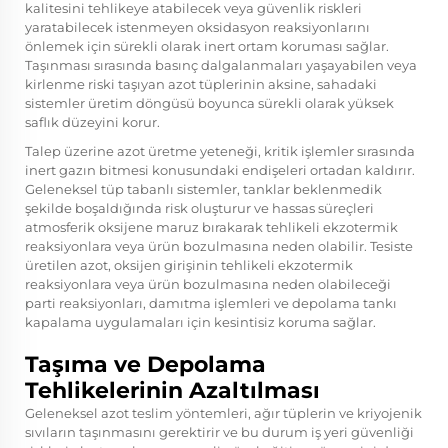
kalitesini tehlikeye atabilecek veya güvenlik riskleri
yaratabilecek istenmeyen oksidasyon reaksiyonlarını
önlemek için sürekli olarak inert ortam koruması sağlar.
Taşınması sırasında basınç dalgalanmaları yaşayabilen veya
kirlenme riski taşıyan azot tüplerinin aksine, sahadaki
sistemler üretim döngüsü boyunca sürekli olarak yüksek
saflık düzeyini korur.
Talep üzerine azot üretme yeteneği, kritik işlemler sırasında
inert gazın bitmesi konusundaki endişeleri ortadan kaldırır.
Geleneksel tüp tabanlı sistemler, tanklar beklenmedik
şekilde boşaldığında risk oluşturur ve hassas süreçleri
atmosferik oksijene maruz bırakarak tehlikeli ekzotermik
reaksiyonlara veya ürün bozulmasına neden olabilir. Tesiste
üretilen azot, oksijen girişinin tehlikeli ekzotermik
reaksiyonlara veya ürün bozulmasına neden olabileceği
parti reaksiyonları, damıtma işlemleri ve depolama tankı
kapalama uygulamaları için kesintisiz koruma sağlar.
Taşıma ve Depolama
Tehlikelerinin Azaltılması
Geleneksel azot teslim yöntemleri, ağır tüplerin ve kriyojenik
sıvıların taşınmasını gerektirir ve bu durum iş yeri güvenliği