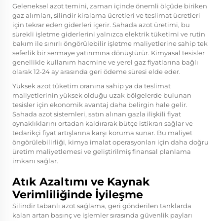
Geleneksel azot temini, zaman içinde önemli ölçüde biriken
gaz alımları, silindir kiralama ücretleri ve teslimat ücretleri
için tekrar eden giderleri içerir. Sahada azot üretimi, bu
sürekli işletme giderlerini yalnızca elektrik tüketimi ve rutin
bakım ile sınırlı öngörülebilir işletme maliyetlerine sahip tek
seferlik bir sermaye yatırımına dönüştürür. Kimyasal tesisler
genellikle kullanım hacmine ve yerel gaz fiyatlarına bağlı
olarak 12-24 ay arasında geri ödeme süresi elde eder.
Yüksek azot tüketim oranına sahip ya da teslimat
maliyetlerinin yüksek olduğu uzak bölgelerde bulunan
tesisler için ekonomik avantaj daha belirgin hale gelir.
Sahada azot
sistemleri, satın alınan gazla ilişkili fiyat
oynaklıklarını ortadan kaldırarak bütçe istikrarı sağlar ve
tedarikçi fiyat artışlarına karşı koruma sunar. Bu maliyet
öngörülebilirliği, kimya imalat operasyonları için daha doğru
üretim maliyetlemesi ve geliştirilmiş finansal planlama
imkanı sağlar.
Atık Azaltımı ve Kaynak
Verimliliğinde İyileşme
Silindir tabanlı azot sağlama, geri gönderilen tanklarda
kalan artan basınç ve işlemler sırasında güvenlik payları