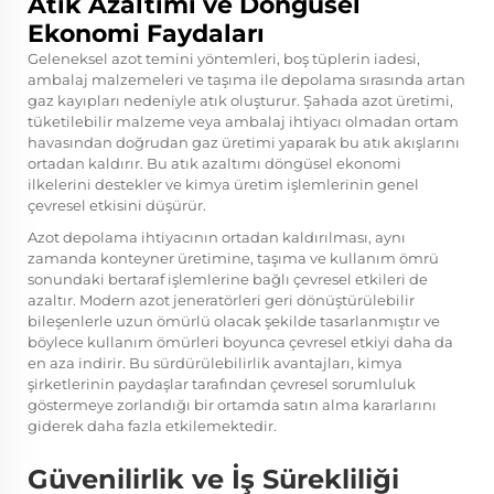
Atık Azaltımı ve Döngüsel
Ekonomi Faydaları
Geleneksel azot temini yöntemleri, boş tüplerin iadesi,
ambalaj malzemeleri ve taşıma ile depolama sırasında artan
gaz kayıpları nedeniyle atık oluşturur. Şahada azot üretimi,
tüketilebilir malzeme veya ambalaj ihtiyacı olmadan ortam
havasından doğrudan gaz üretimi yaparak bu atık akışlarını
ortadan kaldırır. Bu atık azaltımı döngüsel ekonomi
ilkelerini destekler ve kimya üretim işlemlerinin genel
çevresel etkisini düşürür.
Azot depolama ihtiyacının ortadan kaldırılması, aynı
zamanda konteyner üretimine, taşıma ve kullanım ömrü
sonundaki bertaraf işlemlerine bağlı çevresel etkileri de
azaltır. Modern azot jeneratörleri geri dönüştürülebilir
bileşenlerle uzun ömürlü olacak şekilde tasarlanmıştır ve
böylece kullanım ömürleri boyunca çevresel etkiyi daha da
en aza indirir. Bu sürdürülebilirlik avantajları, kimya
şirketlerinin paydaşlar tarafından çevresel sorumluluk
göstermeye zorlandığı bir ortamda satın alma kararlarını
giderek daha fazla etkilemektedir.
Güvenilirlik ve İş Sürekliliği