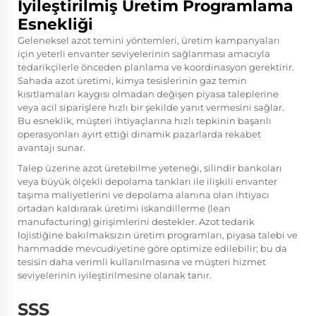
İyileştirilmiş Üretim Programlama
Esnekliği
Geleneksel azot temini yöntemleri, üretim kampanyaları
için yeterli envanter seviyelerinin sağlanması amacıyla
tedarikçilerle önceden planlama ve koordinasyon gerektirir.
Sahada azot üretimi, kimya tesislerinin gaz temin
kısıtlamaları kaygısı olmadan değişen piyasa taleplerine
veya acil siparişlere hızlı bir şekilde yanıt vermesini sağlar.
Bu esneklik, müşteri ihtiyaçlarına hızlı tepkinin başarılı
operasyonları ayırt ettiği dinamik pazarlarda rekabet
avantajı sunar.
Talep üzerine azot üretebilme yeteneği, silindir bankoları
veya büyük ölçekli depolama tankları ile ilişkili envanter
taşıma maliyetlerini ve depolama alanına olan ihtiyacı
ortadan kaldırarak üretimi iskandillerme (lean
manufacturing) girişimlerini destekler. Azot tedarik
lojistiğine bakılmaksızın üretim programları, piyasa talebi ve
hammadde mevcudiyetine göre optimize edilebilir; bu da
tesisin daha verimli kullanılmasına ve müşteri hizmet
seviyelerinin iyileştirilmesine olanak tanır.
SSS