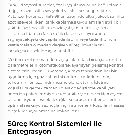
Farklı kimyasal süreçler, özel uygulamalarına bağlı olarak
değişen azot saflık seviyeleri ve akış hızları gerektirir.
Katalizör koruması %99,99'un üzerinde ultra yüksek saflıkta
azot isteyebilirken, tank kaplaması uygulamaları etkili bir
şekilde %95-98 saflıkta gazla çalışabilir. Tesis içi azot
sistemleri, birden fazla saflık derecesini aynı anda
sağlayacak şekilde yapılandırılabilir veya tedarik zinciri
kısıtlamaları olmadan değişen süreç ihtiyaçlarını
karşılayacak şekilde ayarlanabilir.
Modern azot jeneratörleri, aşağı akım talebine göre üretim
parametrelerini otomatik olarak ayarlayan gelişmiş kontrol
sistemlerini içerir. Bu yetenek, kimya tesislerinin her bir
uygulama için gaz kalitesini optimize ederken enerji
tüketimini en aza indirmesine olanak tanır. İşletme
koşullarını gerçek zamanlı olarak değiştirme kabiliyeti,
önceden paketlenmiş gaz tedarikleriyle elde edilemeyecek
bir operasyonel esneklik sağlar ve proses mühendislerinin
optimal reaksiyon sonuçları için atmosferik koşulları hassas
bir şekilde ayarlamasına imkan verir.
Süreç Kontrol Sistemleri ile
Entegrasyon