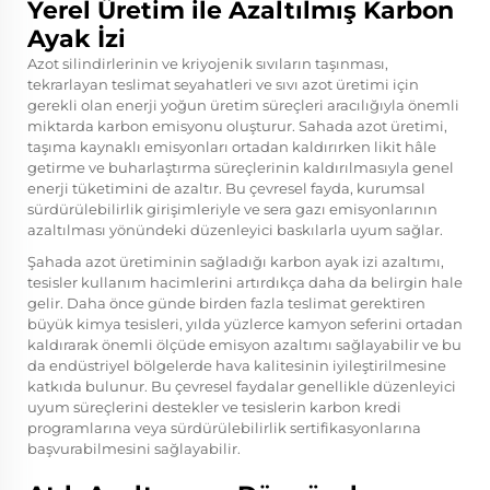
Yerel Üretim ile Azaltılmış Karbon
Ayak İzi
Azot silindirlerinin ve kriyojenik sıvıların taşınması,
tekrarlayan teslimat seyahatleri ve sıvı azot üretimi için
gerekli olan enerji yoğun üretim süreçleri aracılığıyla önemli
miktarda karbon emisyonu oluşturur. Sahada azot üretimi,
taşıma kaynaklı emisyonları ortadan kaldırırken likit hâle
getirme ve buharlaştırma süreçlerinin kaldırılmasıyla genel
enerji tüketimini de azaltır. Bu çevresel fayda, kurumsal
sürdürülebilirlik girişimleriyle ve sera gazı emisyonlarının
azaltılması yönündeki düzenleyici baskılarla uyum sağlar.
Şahada azot üretiminin sağladığı karbon ayak izi azaltımı,
tesisler kullanım hacimlerini artırdıkça daha da belirgin hale
gelir. Daha önce günde birden fazla teslimat gerektiren
büyük kimya tesisleri, yılda yüzlerce kamyon seferini ortadan
kaldırarak önemli ölçüde emisyon azaltımı sağlayabilir ve bu
da endüstriyel bölgelerde hava kalitesinin iyileştirilmesine
katkıda bulunur. Bu çevresel faydalar genellikle düzenleyici
uyum süreçlerini destekler ve tesislerin karbon kredi
programlarına veya sürdürülebilirlik sertifikasyonlarına
başvurabilmesini sağlayabilir.