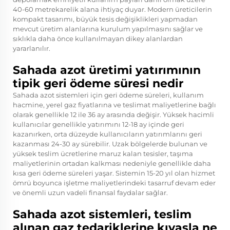
40-60 metrekarelik alana ihtiyaç duyar. Modern üreticilerin
kompakt tasarımı, büyük tesis değişiklikleri yapmadan
mevcut üretim alanlarına kurulum yapılmasını sağlar ve
sıklıkla daha önce kullanılmayan dikey alanlardan
yararlanılır.
Sahada azot üretimi yatırımının
tipik geri ödeme süresi nedir
Sahada azot sistemleri için geri ödeme süreleri, kullanım
hacmine, yerel gaz fiyatlarına ve teslimat maliyetlerine bağlı
olarak genellikle 12 ile 36 ay arasında değişir. Yüksek hacimli
kullanıcılar genellikle yatırımını 12-18 ay içinde geri
kazanırken, orta düzeyde kullanıcıların yatırımlarını geri
kazanması 24-30 ay sürebilir. Uzak bölgelerde bulunan ve
yüksek teslim ücretlerine maruz kalan tesisler, taşıma
maliyetlerinin ortadan kalkması nedeniyle genellikle daha
kısa geri ödeme süreleri yaşar. Sistemin 15-20 yıl olan hizmet
ömrü boyunca işletme maliyetlerindeki tasarruf devam eder
ve önemli uzun vadeli finansal faydalar sağlar.
Sahada azot sistemleri, teslim
alınan gaz tedariklerine kıyasla ne