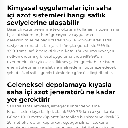
Kimyasal uygulamalar için saha
içi azot sistemleri hangi saflık
seviyelerine ulaşabilir
Basınçlı yörünge emme teknolojisini kullanan modern saha
içi azot sistemleri, konfigürasyon ve uygulama
gereksinimlerine bağlı olarak %95 ila %99.999 arası saflık
seviyeleri sunabilir. Kimyasal süreçler genellikle %99 ile
%99.9 arası saflık gerektirirken, katalizör koruma veya yarı
iletken üretimi gibi özel uygulamalarda %99.99'un
üzerindeki ultra yüksek saflık seviyeleri gerekebilir. Sistem,
enerji tüketimini ve işletme maliyetlerini optimize edecek
şekilde özel saflık gereksinimlerine göre özelleştirilebilir.
Geleneksel depolamaya kıyasla
saha içi azot jeneratörü ne kadar
yer gerektirir
Sahada azot üreticileri, eşdeğer silindir depolama
kapasitesine kıyasla tipik olarak %50-75 daha az yer kaplar.
Günde 1000 metreküp azot üretebilen bir sistem yaklaşık 15-
20 metrekare alan kaplarken, eşdeğer silindir stokunu
depolamak emniyetli kullanım payları dahil olmak üzere