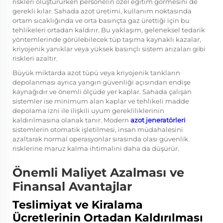
riskleri oluştururken personelin özel eğitim görmesini de
gerekli kılar. Sahada azot üretimi, kullanım noktasında
ortam sıcaklığında ve orta basınçta gaz ürettiği için bu
tehlikeleri ortadan kaldırır. Bu yaklaşım, geleneksel tedarik
yöntemlerinde görülebilecek tüp taşıma kaynaklı kazalar,
kriyojenik yanıklar veya yüksek basınçlı sistem arızaları gibi
riskleri azaltır.
Büyük miktarda azot tüpü veya kriyojenik tankların
depolanması ayrıca yangın güvenliği açısından endişe
kaynağıdır ve önemli ölçüde yer kaplar. Sahada çalışan
sistemler ise minimum alan kaplar ve tehlikeli madde
depolama izni ile ilişkili uyum gerekliliklerinin
kaldırılmasına olanak tanır. Modern
azot jeneratörleri
sistemlerin otomatik işletilmesi, insan müdahalesini
azaltarak normal operasyonlar sırasında olası güvenlik
risklerine maruz kalma ihtimalini daha da düşürür.
Önemli Maliyet Azalması ve
Finansal Avantajlar
Teslimiyat ve Kiralama
Ücretlerinin Ortadan Kaldırılması