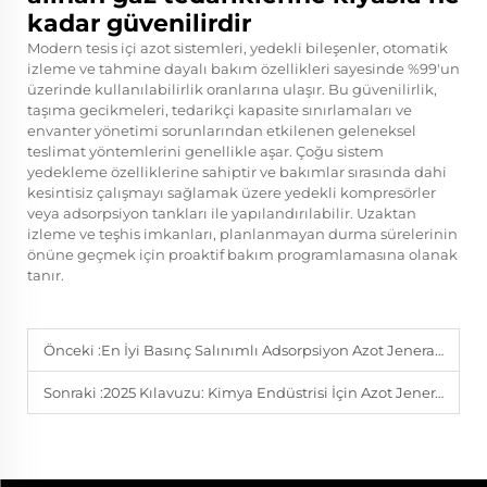
kadar güvenilirdir
Modern tesis içi azot sistemleri, yedekli bileşenler, otomatik
izleme ve tahmine dayalı bakım özellikleri sayesinde %99'un
üzerinde kullanılabilirlik oranlarına ulaşır. Bu güvenilirlik,
taşıma gecikmeleri, tedarikçi kapasite sınırlamaları ve
envanter yönetimi sorunlarından etkilenen geleneksel
teslimat yöntemlerini genellikle aşar. Çoğu sistem
yedekleme özelliklerine sahiptir ve bakımlar sırasında dahi
kesintisiz çalışmayı sağlamak üzere yedekli kompresörler
veya adsorpsiyon tankları ile yapılandırılabilir. Uzaktan
izleme ve teşhis imkanları, planlanmayan durma sürelerinin
önüne geçmek için proaktif bakım programlamasına olanak
tanır.
Önceki :
En İyi Basınç Salınımlı Adsorpsiyon Azot Jeneratörünü Nasıl Seçilir
Sonraki :
2025 Kılavuzu: Kimya Endüstrisi İçin Azot Jeneratörü Nasıl Seçilir