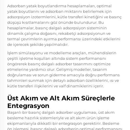
Adsorban yatak boyutlandırma hesaplamaları, optimal
yatak boyutlarını ve adsorban miktarını belirlemek için
adsorpsiyon izotermlerini, kütle transferi kinetiğini ve basınç
düşüşü kısıtlamalarını göz önünde bulundurur. Bu
hesaplamalar, basınç dalgalı adsorpsiyon sisteminin
dinamik çalışma doğasını, rekabetçi adsorpsiyonun ve
termal çevrimlerin ayırma performansı üzerindeki etkilerini
de içerecek şekilde yapılmalıdır.
İşlem simülasyonu ve modelleme araçları, mühendislerin
çeşitli işletme koşulları altında sistem performansını
öngörerek basınç dalgalı adsorber tasarımını optimize
etmelerine yardımcı olur. Gelişmiş modeller, tasarım
doğrulaması ve sorun giderme amacıyla doğru performans
tahminleri sunmak için detaylı adsorban özelliklerini, ısı ve
kütle transferi ilişkilerini ve valf dinamiklerini içerir.
Üst Akım ve Alt Akım Süreçlerle
Entegrasyon
Başarılı bir basınç dalgalı adsorber uygulaması, üst akım
besleme hazırlık sistemleriyle ve alt akım ürün işleme
ekipmanlarıyla dikkatli bir entegrasyon gerektirir. Besleme
ön işlemesi, basınç dalgalı adsorberin optimal performansını