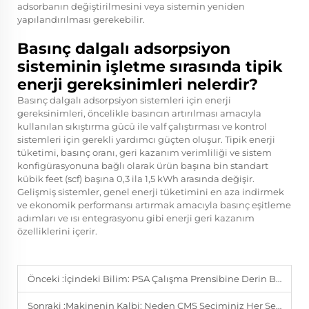
adsorbanın değiştirilmesini veya sistemin yeniden
yapılandırılması gerekebilir.
Basınç dalgalı adsorpsiyon
sisteminin işletme sırasında tipik
enerji gereksinimleri nelerdir?
Basınç dalgalı adsorpsiyon sistemleri için enerji
gereksinimleri, öncelikle basıncın artırılması amacıyla
kullanılan sıkıştırma gücü ile valf çalıştırması ve kontrol
sistemleri için gerekli yardımcı güçten oluşur. Tipik enerji
tüketimi, basınç oranı, geri kazanım verimliliği ve sistem
konfigürasyonuna bağlı olarak ürün başına bin standart
kübik feet (scf) başına 0,3 ila 1,5 kWh arasında değişir.
Gelişmiş sistemler, genel enerji tüketimini en aza indirmek
ve ekonomik performansı artırmak amacıyla basınç eşitleme
adımları ve ısı entegrasyonu gibi enerji geri kazanım
özelliklerini içerir.
Önceki :
İçindeki Bilim: PSA Çalışma Prensibine Derin Bir Bakış
Sonraki :
Makinenin Kalbi: Neden CMS Seçiminiz Her Şeyi Belirler