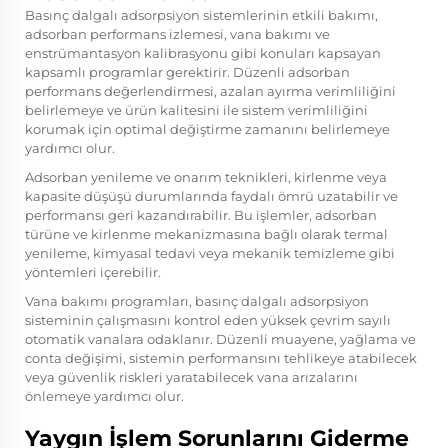
Basınç dalgalı adsorpsiyon sistemlerinin etkili bakımı,
adsorban performans izlemesi, vana bakımı ve
enstrümantasyon kalibrasyonu gibi konuları kapsayan
kapsamlı programlar gerektirir. Düzenli adsorban
performans değerlendirmesi, azalan ayırma verimliliğini
belirlemeye ve ürün kalitesini ile sistem verimliliğini
korumak için optimal değiştirme zamanını belirlemeye
yardımcı olur.
Adsorban yenileme ve onarım teknikleri, kirlenme veya
kapasite düşüşü durumlarında faydalı ömrü uzatabilir ve
performansı geri kazandırabilir. Bu işlemler, adsorban
türüne ve kirlenme mekanizmasına bağlı olarak termal
yenileme, kimyasal tedavi veya mekanik temizleme gibi
yöntemleri içerebilir.
Vana bakımı programları, basınç dalgalı adsorpsiyon
sisteminin çalışmasını kontrol eden yüksek çevrim sayılı
otomatik vanalara odaklanır. Düzenli muayene, yağlama ve
conta değişimi, sistemin performansını tehlikeye atabilecek
veya güvenlik riskleri yaratabilecek vana arızalarını
önlemeye yardımcı olur.
Yaygın İşlem Sorunlarını Giderme