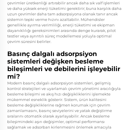
çevrimler üretkenliği artırabilir ancak daha sık valf işlemleri
ve daha yüksek enerji tüketimi gerektirir; buna karşılık daha
uzun çevrimler daha tam adsorpsiyona olanak tanır ancak
sistemin tepki verme hızını azaltabilir. Mühendisler
genellikle ayırma verimliliği, enerji tüketimi ve ekipman
dayanıklılığı gereksinimleri arasında denge kurarak, pilot
testler veya ayrıntılı süreç modellemesi yoluyla optimal
çevrim süresini belirler.
Basınç dalgalı adsorpsiyon
sistemleri değişken besleme
bileşimleri ve debilerini işleyebilir
mi?
Modern basınç dalgalı adsorpsiyon sistemleri, gelişmiş
kontrol stratejileri ve uyarlamalı çevrim yönetimi aracılığıyla
besleme bileşimi ve akış hızı değişikliklerini işlemekte
mükemmel esneklik gösterir. Sistem, ürün kalitesini
besleme değişikliklerine rağmen korumak için çevrim
zamanlamasını, basınç seviyelerini ve yatak değiştirme
sıralarını otomatik olarak ayarlayabilir. Ancak besleme
bileşimindeki aşırı değişimler, optimal performansı
sağlamak ve adsorban kirlenmesini önlemek amacıyla