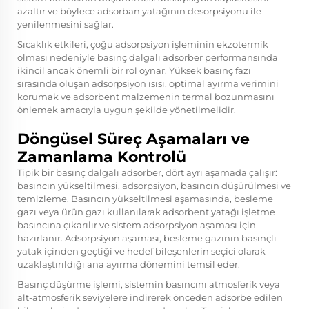
azaltır ve böylece adsorban yatağının desorpsiyonu ile
yenilenmesini sağlar.
Sıcaklık etkileri, çoğu adsorpsiyon işleminin ekzotermik
olması nedeniyle basınç dalgalı adsorber performansında
ikincil ancak önemli bir rol oynar. Yüksek basınç fazı
sırasında oluşan adsorpsiyon ısısı, optimal ayırma verimini
korumak ve adsorbent malzemenin termal bozunmasını
önlemek amacıyla uygun şekilde yönetilmelidir.
Döngüsel Süreç Aşamaları ve
Zamanlama Kontrolü
Tipik bir basınç dalgalı adsorber, dört ayrı aşamada çalışır:
basıncın yükseltilmesi, adsorpsiyon, basıncın düşürülmesi ve
temizleme. Basıncın yükseltilmesi aşamasında, besleme
gazı veya ürün gazı kullanılarak adsorbent yatağı işletme
basıncına çıkarılır ve sistem adsorpsiyon aşaması için
hazırlanır. Adsorpsiyon aşaması, besleme gazının basınçlı
yatak içinden geçtiği ve hedef bileşenlerin seçici olarak
uzaklaştırıldığı ana ayırma dönemini temsil eder.
Basınç düşürme işlemi, sistemin basıncını atmosferik veya
alt-atmosferik seviyelere indirerek önceden adsorbe edilen