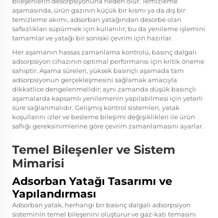
bileşenlerin desorpsiyonuna neden olur. Temizleme
aşamasında, ürün gazının küçük bir kısmı ya da dış bir
temizleme akımı, adsorban yatağından desorbe olan
safsızlıkları süpürmek için kullanılır; bu da yenileme işlemini
tamamlar ve yatağı bir sonraki çevrim için hazırlar.
Her aşamanın hassas zamanlama kontrolü, basınç dalgalı
adsorpsiyon cihazının optimal performansı için kritik öneme
sahiptir. Aşama süreleri, yüksek basınçlı aşamada tam
adsorpsiyonun gerçekleşmesini sağlamak amacıyla
dikkatlice dengelenmelidir; aynı zamanda düşük basınçlı
aşamalarda kapsamlı yenilemenin yapılabilmesi için yeterli
süre sağlanmalıdır. Gelişmiş kontrol sistemleri, yatak
koşullarını izler ve besleme bileşimi değişiklikleri ile ürün
saflığı gereksinimlerine göre çevrim zamanlamasını ayarlar.
Temel Bileşenler ve Sistem
Mimarisi
Adsorban Yatağı Tasarımı ve
Yapılandırması
Adsorban yatak, herhangi bir basınç dalgalı adsorpsiyon
sisteminin temel bileşenini oluşturur ve gaz-katı temasını