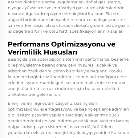
Karbon dioksit giderme uygulamaları, doğal gaz işleme,
biyogaz yükseltme ve endüstriyel gaz arıtma işlemlerinde
basınç dalgalı adsorpsiyon teknolojisini kullanır. Sistem,
değerli hidrokarbon bileşenlerinin ürün olarak geçmesine
izin verirken seçici olarak karbon dioksiti giderir; bu da gazın
ısı değerini artırır ve boru hattı spesifikasyonlarını karşılar.
Performans Optimizasyonu ve
Verimlilik Hususları
Basınç dalgalı adsorpsiyon sisteminin performansı, besleme
bileşimi, işletme basınç oranı, çevrim süresi, sıcaklık ve
adsorban özelliklerini içeren birbirleriyle bağlantılı çoklu
faktörlere bağlıdır. Mühendisler, istenen ürün saflığını elde
ederken aynı zamanda geri kazanımı maksimize etmek ve
enerji tüketimini en aza indirmek için bu parametreleri
dikkatlice dengelemelidir.
Enerji verimliliği optimizasyonu, basınç oranı
optimizasyonu, ısı entegrasyonu ve basınç eşitleme adımları
gibi gelişmiş çevrim yapıları aracılığıyla sıkıştırma gücü
gereksinimlerini en aza indirmeye odaklanır. Modern basınç
dalgalı adsorpsiyon sistemleri, basıncı düşürülürken
yataklardan sıkıştırma enerjisini yakalayıp yeniden kullanan