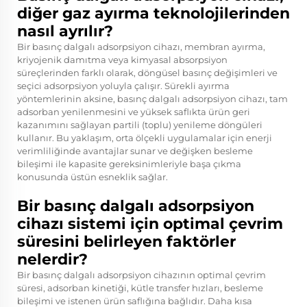
diğer gaz ayırma teknolojilerinden
nasıl ayrılır?
Bir basınç dalgalı adsorpsiyon cihazı, membran ayırma,
kriyojenik damıtma veya kimyasal absorpsiyon
süreçlerinden farklı olarak, döngüsel basınç değişimleri ve
seçici adsorpsiyon yoluyla çalışır. Sürekli ayırma
yöntemlerinin aksine, basınç dalgalı adsorpsiyon cihazı, tam
adsorban yenilenmesini ve yüksek saflıkta ürün geri
kazanımını sağlayan partili (toplu) yenileme döngüleri
kullanır. Bu yaklaşım, orta ölçekli uygulamalar için enerji
verimliliğinde avantajlar sunar ve değişken besleme
bileşimi ile kapasite gereksinimleriyle başa çıkma
konusunda üstün esneklik sağlar.
Bir basınç dalgalı adsorpsiyon
cihazı sistemi için optimal çevrim
süresini belirleyen faktörler
nelerdir?
Bir basınç dalgalı adsorpsiyon cihazının optimal çevrim
süresi, adsorban kinetiği, kütle transfer hızları, besleme
bileşimi ve istenen ürün saflığına bağlıdır. Daha kısa