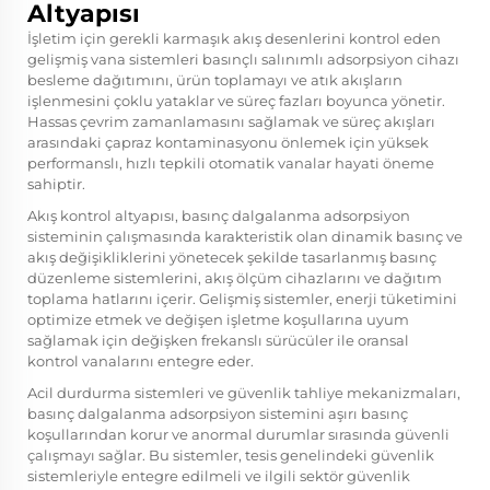
Altyapısı
İşletim için gerekli karmaşık akış desenlerini kontrol eden
gelişmiş vana sistemleri
basınçlı salınımlı adsorpsiyon cihazı
besleme dağıtımını, ürün toplamayı ve atık akışların
işlenmesini çoklu yataklar ve süreç fazları boyunca yönetir.
Hassas çevrim zamanlamasını sağlamak ve süreç akışları
arasındaki çapraz kontaminasyonu önlemek için yüksek
performanslı, hızlı tepkili otomatik vanalar hayati öneme
sahiptir.
Akış kontrol altyapısı, basınç dalgalanma adsorpsiyon
sisteminin çalışmasında karakteristik olan dinamik basınç ve
akış değişikliklerini yönetecek şekilde tasarlanmış basınç
düzenleme sistemlerini, akış ölçüm cihazlarını ve dağıtım
toplama hatlarını içerir. Gelişmiş sistemler, enerji tüketimini
optimize etmek ve değişen işletme koşullarına uyum
sağlamak için değişken frekanslı sürücüler ile oransal
kontrol vanalarını entegre eder.
Acil durdurma sistemleri ve güvenlik tahliye mekanizmaları,
basınç dalgalanma adsorpsiyon sistemini aşırı basınç
koşullarından korur ve anormal durumlar sırasında güvenli
çalışmayı sağlar. Bu sistemler, tesis genelindeki güvenlik
sistemleriyle entegre edilmeli ve ilgili sektör güvenlik