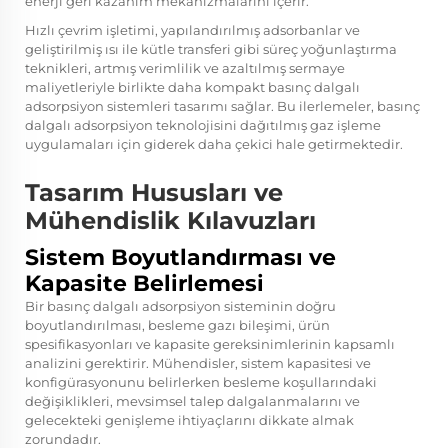
enerji geri kazanım mekanizmalarını içerir.
Hızlı çevrim işletimi, yapılandırılmış adsorbanlar ve
geliştirilmiş ısı ile kütle transferi gibi süreç yoğunlaştırma
teknikleri, artmış verimlilik ve azaltılmış sermaye
maliyetleriyle birlikte daha kompakt basınç dalgalı
adsorpsiyon sistemleri tasarımı sağlar. Bu ilerlemeler, basınç
dalgalı adsorpsiyon teknolojisini dağıtılmış gaz işleme
uygulamaları için giderek daha çekici hale getirmektedir.
Tasarım Hususları ve
Mühendislik Kılavuzları
Sistem Boyutlandırması ve
Kapasite Belirlemesi
Bir basınç dalgalı adsorpsiyon sisteminin doğru
boyutlandırılması, besleme gazı bileşimi, ürün
spesifikasyonları ve kapasite gereksinimlerinin kapsamlı
analizini gerektirir. Mühendisler, sistem kapasitesi ve
konfigürasyonunu belirlerken besleme koşullarındaki
değişiklikleri, mevsimsel talep dalgalanmalarını ve
gelecekteki genişleme ihtiyaçlarını dikkate almak
zorundadır.