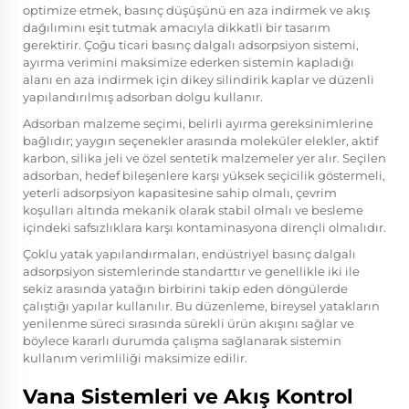
optimize etmek, basınç düşüşünü en aza indirmek ve akış
dağılımını eşit tutmak amacıyla dikkatli bir tasarım
gerektirir. Çoğu ticari basınç dalgalı adsorpsiyon sistemi,
ayırma verimini maksimize ederken sistemin kapladığı
alanı en aza indirmek için dikey silindirik kaplar ve düzenli
yapılandırılmış adsorban dolgu kullanır.
Adsorban malzeme seçimi, belirli ayırma gereksinimlerine
bağlıdır; yaygın seçenekler arasında moleküler elekler, aktif
karbon, silika jeli ve özel sentetik malzemeler yer alır. Seçilen
adsorban, hedef bileşenlere karşı yüksek seçicilik göstermeli,
yeterli adsorpsiyon kapasitesine sahip olmalı, çevrim
koşulları altında mekanik olarak stabil olmalı ve besleme
içindeki safsızlıklara karşı kontaminasyona dirençli olmalıdır.
Çoklu yatak yapılandırmaları, endüstriyel basınç dalgalı
adsorpsiyon sistemlerinde standarttır ve genellikle iki ile
sekiz arasında yatağın birbirini takip eden döngülerde
çalıştığı yapılar kullanılır. Bu düzenleme, bireysel yatakların
yenilenme süreci sırasında sürekli ürün akışını sağlar ve
böylece kararlı durumda çalışma sağlanarak sistemin
kullanım verimliliği maksimize edilir.
Vana Sistemleri ve Akış Kontrol