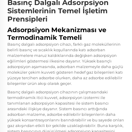
Basınç Dalgalı Adsorpsiyon
Sistemlerinin Temel İşletim
Prensipleri
Adsorpsiyon Mekanizması ve
Termodinamik Temeli
Basınç dalgalı adsorpsiyon cihazı, farklı gaz moleküllerinin
belirli basınç ve sıcaklık koşullarında katı adsorban
malzemelere maruz kaldıklarında değişken adsorpsiyon
eğilimleri göstermesi ilkesine dayanır. Yüksek basınçlı
adsorpsiyon aşamasında, adsorban malzemeyle daha güçlü
moleküler çekim kuvveti gösteren hedef gaz bileşenleri katı
yüzeye tercihen adsorbe olurken, daha az adsorbe edilebilir
bileşenler ürün akışı olarak geçer.
Basınç dalgalı adsorpsiyon cihazının çalışmasındaki
termodinamik itici kuvvet, adsorpsiyon izotermi ile
tanımlanan adsorpsiyon kapasitesi ile sistem basıncı
arasındaki ilişkiye dayanır. Sistem basıncı arttığında
adsorban malzeme, adsorbe edilebilir bileşenlerin daha
yüksek konsantrasyonlarını barındırabilir ve bu sayede onları
gaz akışından etkili bir şekilde uzaklaştırabilir. Buna karşılık,
sistem basıncının düşürülmesi adsorpsiyon kapasitesini