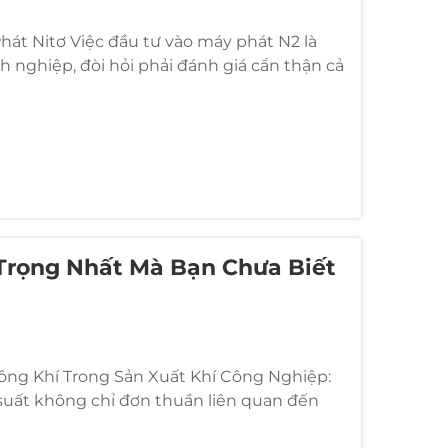
hát Nitơ Việc đầu tư vào máy phát N2 là
 nghiệp, đòi hỏi phải đánh giá cẩn thận cả
hát N2 e...
Trọng Nhất Mà Bạn Chưa Biết
ông Khí Trong Sản Xuất Khí Công Nghiệp:
 suất không chỉ đơn thuần liên quan đến
 mà còn nằm ở sự cân bằng tinh vi giữa