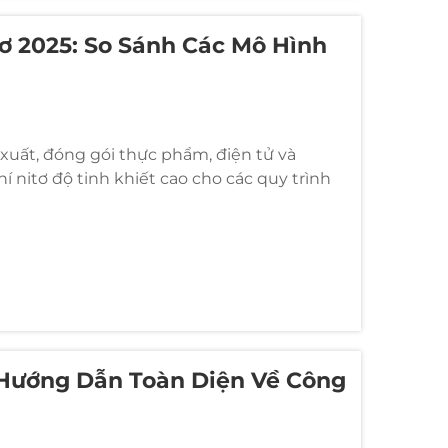
ơ 2025: So Sánh Các Mô Hình
xuất, đóng gói thực phẩm, điện tử và
nitơ độ tinh khiết cao cho các quy trình
ình khí đắt tiền hoặc nguồn cung cấp
 Hướng Dẫn Toàn Diện Về Công