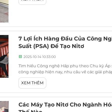
nhiều yếu tố khác nhau mà...
7 Lợi Ích Hàng Đầu Của Công N
Suất (PSA) Để Tạo Nitơ
2025-10-14 10:33:00
Tìm hiểu Công nghệ Hấp phụ theo Chu kỳ Áp su
công nghiệp hiện nay, nhu cầu về các giải phá
không ngừng gia tăng. Công nghệ tạo nitơ b
XEM THÊM
suất (PSA) đã...
Các Máy Tạo Nitơ Cho Ngành Hóa