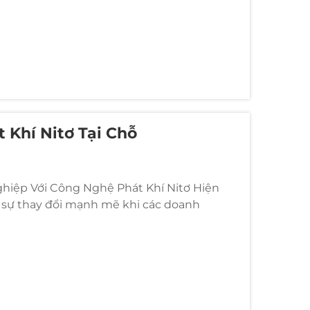
 Khí Nitơ Tại Chỗ
iệp Với Công Nghệ Phát Khí Nitơ Hiện
 sự thay đổi mạnh mẽ khi các doanh
y phát khí nitơ tại chỗ. Các hệ thống đổi