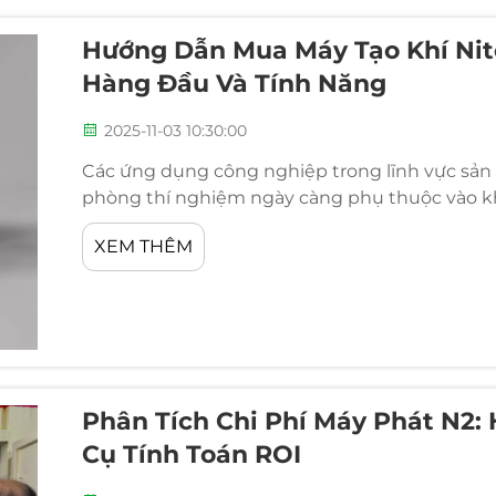
Hướng Dẫn Mua Máy Tạo Khí Nit
Hàng Đầu Và Tính Năng
2025-11-03 10:30:00
Các ứng dụng công nghiệp trong lĩnh vực sản 
phòng thí nghiệm ngày càng phụ thuộc vào khí 
quan trọng. Thay vì phụ thuộc vào việc giao b
XEM THÊM
nitrogen lỏng dạng khối...
Phân Tích Chi Phí Máy Phát N2:
Cụ Tính Toán ROI