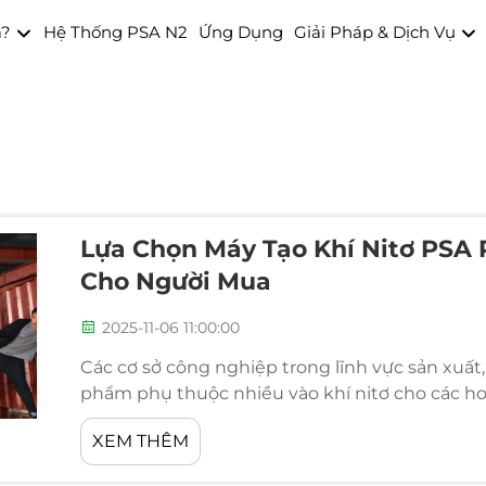
a?
Hệ Thống PSA N2
Ứng Dụng
Giải Pháp & Dịch Vụ
Lựa Chọn Máy Tạo Khí Nitơ PSA
Cho Người Mua
2025-11-06 11:00:00
Các cơ sở công nghiệp trong lĩnh vực sản xuất
phẩm phụ thuộc nhiều vào khí nitơ cho các ho
với chi phí định kỳ và những thách thức về hậu
XEM THÊM
lỏng số lượng lớn...