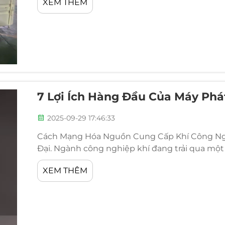
XEM THÊM
tố đã...
7 Lợi Ích Hàng Đầu Của Máy Phát
2025-09-29 17:46:33
Cách Mạng Hóa Nguồn Cung Cấp Khí Công Ngh
Đại. Ngành công nghiệp khí đang trải qua một
nghiệp ngày càng nhận ra những lợi thế của má
XEM THÊM
mới này đang...