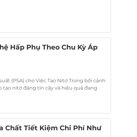
ghệ Hấp Phụ Theo Chu Kỳ Áp
ất (PSA) cho Việc Tạo Nitơ Trong bối cảnh
p tạo nitơ đáng tin cậy và hiệu quả đang
ằng phương pháp Hấp phụ theo Chu kỳ Áp
 Chất Tiết Kiệm Chi Phí Như