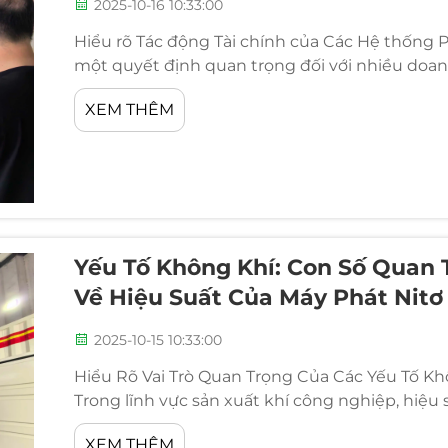
2025-10-16 10:33:00
Hiểu rõ Tác động Tài chính của Các Hệ thống P
một quyết định quan trọng đối với nhiều doanh
chi phí ban đầu và lợi ích dài hạn. Chi phí máy p
XEM THÊM
Yếu Tố Không Khí: Con Số Quan 
Về Hiệu Suất Của Máy Phát Nitơ
2025-10-15 10:33:00
Hiểu Rõ Vai Trò Quan Trọng Của Các Yếu Tố Kh
Trong lĩnh vực sản xuất khí công nghiệp, hiệu
mức tiêu thụ điện năng hay công suất đầu ra –
XEM THÊM